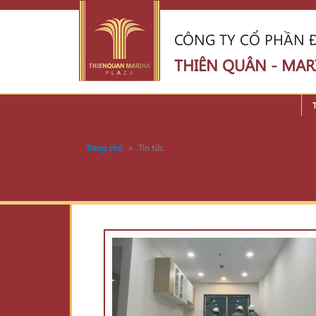
CÔNG TY CỔ PHẦN Đ
THIÊN QUÂN - MAR
Trang chủ
»
Tin tức