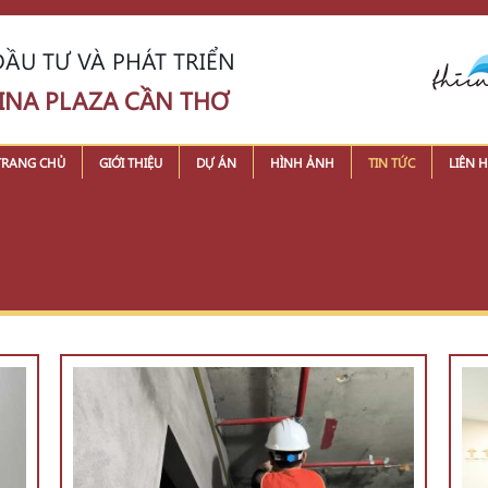
ẦU TƯ VÀ PHÁT TRIỂN
INA PLAZA CẦN THƠ
TRANG CHỦ
GIỚI THIỆU
DỰ ÁN
HÌNH ẢNH
TIN TỨC
LIÊN H