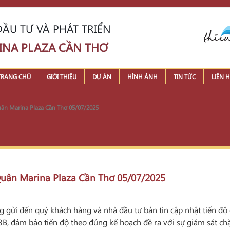
ẦU TƯ VÀ PHÁT TRIỂN
INA PLAZA CẦN THƠ
TRANG CHỦ
GIỚI THIỆU
DỰ ÁN
HÌNH ẢNH
TIN TỨC
LIÊN H
Quân Marina Plaza Cần Thơ 05/07/2025
 Quân Marina Plaza Cần Thơ 05/07/2025
g gửi đến quý khách hàng và nhà đầu tư bản tin cập nhật tiến độ
3B, đảm bảo tiến độ theo đúng kế hoạch đề ra với sự giám sát chặ