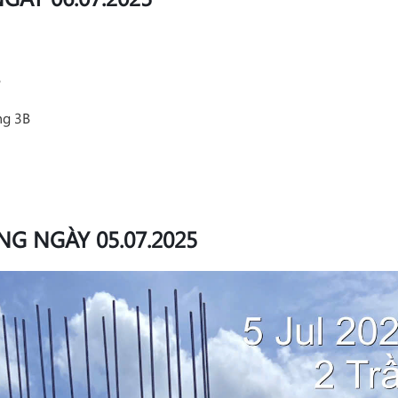
B
ng 3B
G NGÀY 05.07.2025