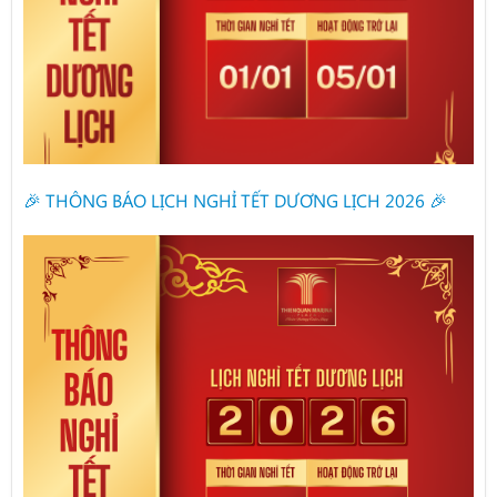
🎉 THÔNG BÁO LỊCH NGHỈ TẾT DƯƠNG LỊCH 2026 🎉