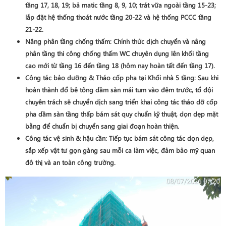
tầng 17, 18, 19; bả matic tầng 8, 9, 10; trát vữa ngoài tầng 15-23;
lắp đặt hệ thống thoát nước tầng 20-22 và hệ thống PCCC tầng
21-22.
Nâng phân tầng chống thấm
: Chính thức dịch chuyển và nâng
phân tầng thi công chống thấm WC chuyên dụng lên khối tầng
cao mới từ
tầng 16 đến tầng 18
(hôm nay hoàn tất đến tầng 17).
Công tác bảo dưỡng & Tháo cốp pha tại Khối nhà 5 tầng
: Sau khi
hoàn thành đổ bê tông dầm sàn mái tum vào đêm trước, tổ đội
chuyên trách sẽ chuyển dịch sang triển khai công tác
tháo dỡ cốp
pha
dầm sàn tầng thấp bám sát quy chuẩn kỹ thuật, dọn dẹp mặt
bằng để chuẩn bị chuyển sang giai đoạn hoàn thiện.
Công tác vệ sinh & hậu cần
: Tiếp tục bám sát công tác dọn dẹp,
sắp xếp vật tư gọn gàng sau mỗi ca làm việc, đảm bảo mỹ quan
đô thị và an toàn công trường.