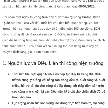
Thiên Quân Marina Plaza xin gửi đến Quý khách hàng và các Đối tác báo
cáo cập nhật tình hình thi công thực tế tại dự án ngày
08/07/2026
.
Ghi nhận một ngày thi công tràn đầy quyết tâm tại công trường Thiên
Quân Marina Plaza với dấu mốc kết cấu đặc biệt quan trọng. Với lực
lượng nhân sự hùng hậu được duy trì ổn định gần 300 lao động, BCH
công trường đã chỉ đạo sát sao các tổ đội hoàn thành xuất sắc chiến
dịch đổ bê tông tầng mái tum khối nhà phụ trợ trong đêm tăng ca, chính
thức hoàn thành 100% phần kết cấu khung thô của hạng mục này để
chuyển dịch sang giai đoạn hoàn thiện.
1. Nguồn lực và Điều kiện thi công hiện trường
Thời tiết
: Khu vực quận Ninh Kiều tiếp tục duy trì trạng thái thời
tiết vô cùng lý tưởng với nắng ráo đồng đều cả buổi sáng và buổi
chiều, hỗ trợ tối đa cho công tác lắp dựng cốt thép dầm sàn trên
cao cũng như chuẩn bị các điều kiện kỹ thuật cho chiến dịch đổ bê
tông khối lớn.
Lực lượng nhân sự
: Lực lượng lao động trực tiếp bám trụ tại công