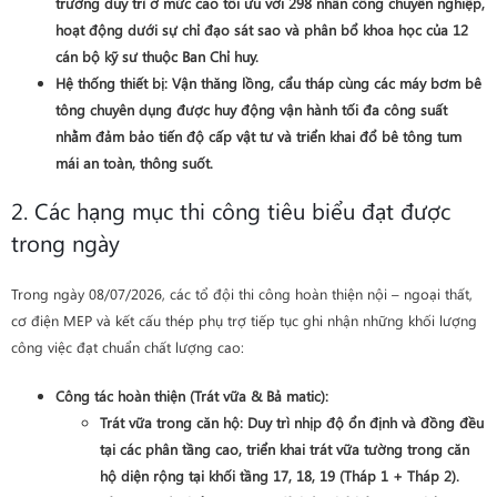
trường duy trì ở mức cao tối ưu với
298 nhân công
chuyên nghiệp,
hoạt động dưới sự chỉ đạo sát sao và phân bổ khoa học của 12
cán bộ kỹ sư thuộc Ban Chỉ huy.
Hệ thống thiết bị
: Vận thăng lồng, cẩu tháp cùng các máy bơm bê
tông chuyên dụng được huy động vận hành tối đa công suất
nhằm đảm bảo tiến độ cấp vật tư và triển khai đổ bê tông tum
mái an toàn, thông suốt.
2. Các hạng mục thi công tiêu biểu đạt được
trong ngày
Trong ngày 08/07/2026, các tổ đội thi công hoàn thiện nội – ngoại thất,
cơ điện MEP và kết cấu thép phụ trợ tiếp tục ghi nhận những khối lượng
công việc đạt chuẩn chất lượng cao:
Công tác hoàn thiện (Trát vữa & Bả matic)
:
Trát vữa trong căn hộ
: Duy trì nhịp độ ổn định và đồng đều
tại các phân tầng cao, triển khai trát vữa tường trong căn
hộ diện rộng tại khối
tầng 17, 18, 19 (Tháp 1 + Tháp 2)
.