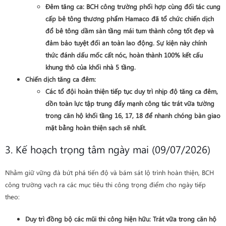
Đêm tăng ca
: BCH công trường phối hợp cùng đối tác cung
cấp bê tông thương phẩm
Hamaco
đã tổ chức chiến dịch
đổ bê tông dầm sàn tầng mái tum
thành công tốt đẹp và
đảm bảo tuyệt đối an toàn lao động. Sự kiện này chính
thức đánh dấu mốc cất nóc, hoàn thành 100% kết cấu
khung thô của khối nhà 5 tầng.
Chiến dịch tăng ca đêm
:
Các tổ đội hoàn thiện tiếp tục duy trì nhịp độ tăng ca đêm,
dồn toàn lực tập trung đẩy mạnh công tác
trát vữa tường
trong căn hộ khối tầng 16, 17, 18
để nhanh chóng bàn giao
mặt bằng hoàn thiện sạch sẽ nhất.
3. Kế hoạch trọng tâm ngày mai (09/07/2026)
Nhằm giữ vững đà bứt phá tiến độ và bám sát lộ trình hoàn thiện, BCH
công trường vạch ra các mục tiêu thi công trọng điểm cho ngày tiếp
theo:
Duy trì đồng bộ các mũi thi công hiện hữu
: Trát vữa trong căn hộ