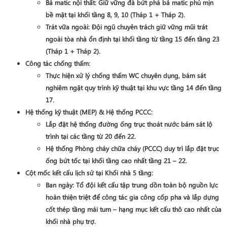
Bả matic nội thất
: Giữ vững đà bứt phá bả matic phủ mịn
bề mặt tại khối
tầng 8, 9, 10 (Tháp 1 + Tháp 2)
.
Trát vữa ngoài
: Đội ngũ chuyên trách giữ vững mũi trát
ngoài tòa nhà ổn định tại khối tầng từ
tầng 15 đến tầng 23
(Tháp 1 + Tháp 2)
.
Công tác chống thấm
:
Thực hiện xử lý chống thấm WC chuyên dụng, bám sát
nghiêm ngặt quy trình kỹ thuật tại khu vực
tầng 14 đến tầng
17
.
Hệ thống kỹ thuật (MEP) & Hệ thống PCCC
:
Lắp đặt hệ thống đường ống trục thoát nước bám sát lộ
trình tại các tầng từ
20 đến 22
.
Hệ thống Phòng cháy chữa cháy (PCCC) duy trì lắp đặt trục
ống bứt tốc tại khối tầng cao nhất
tầng 21 – 22
.
Cột mốc kết cấu lịch sử tại Khối nhà 5 tầng
:
Ban ngày
: Tổ đội kết cấu tập trung dồn toàn bộ nguồn lực
hoàn thiện triệt để công tác gia công cốp pha và lắp dựng
cốt thép tầng mái tum – hạng mục kết cấu thô cao nhất của
khối nhà phụ trợ.