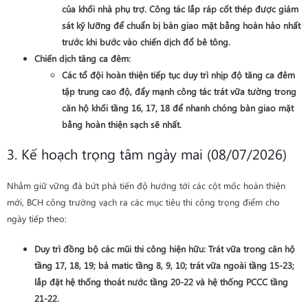
của khối nhà phụ trợ. Công tác lắp ráp cốt thép được giám
sát kỹ lưỡng để chuẩn bị bàn giao mặt bằng hoàn hảo nhất
trước khi bước vào chiến dịch đổ bê tông.
Chiến dịch tăng ca đêm
:
Các tổ đội hoàn thiện tiếp tục duy trì nhịp độ tăng ca đêm
tập trung cao độ, đẩy mạnh công tác
trát vữa tường trong
căn hộ khối tầng 16, 17, 18
để nhanh chóng bàn giao mặt
bằng hoàn thiện sạch sẽ nhất.
3. Kế hoạch trọng tâm ngày mai (08/07/2026)
Nhằm giữ vững đà bứt phá tiến độ hướng tới các cột mốc hoàn thiện
mới, BCH công trường vạch ra các mục tiêu thi công trọng điểm cho
ngày tiếp theo:
Duy trì đồng bộ các mũi thi công hiện hữu
: Trát vữa trong căn hộ
tầng 17, 18, 19; bả matic tầng 8, 9, 10; trát vữa ngoài tầng 15-23;
lắp đặt hệ thống thoát nước tầng 20-22 và hệ thống PCCC tầng
21-22.