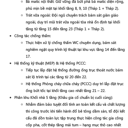
Bả matic nội thất
: Giữ vững đà bứt phá bả matic diện rộng,
phủ mịn bề mặt tại khối
tầng 8, 9, 10 (Tháp 1 + Tháp 2)
.
Trát vữa ngoài
: Đội ngũ chuyên trách bám sát giàn giáo
ngoài, duy trì mũi trát vữa ngoài tòa nhà ổn định tại khối
tầng từ
tầng 15 đến tầng 23 (Tháp 1 + Tháp 2)
.
Công tác chống thấm
:
Thực hiện xử lý chống thấm WC chuyên dụng, bám sát
nghiêm ngặt quy trình kỹ thuật tại khu vực
tầng 14 đến tầng
17
.
Hệ thống kỹ thuật (MEP) & Hệ thống PCCC
:
Tiếp tục lắp đặt hệ thống đường ống trục thoát nước bám
sát lộ trình tại các tầng từ
20 đến 22
.
Hệ thống Phòng cháy chữa cháy (PCCC) duy trì lắp đặt trục
ống bứt tốc tại khối tầng cao nhất
tầng 21 – 22
.
Phân khu Khối nhà 5 tầng (Khâu gia cố chuẩn bị cuối cùng)
:
Nhằm đảm bảo tuyệt đối tính an toàn kết cấu và chất lượng
thi công trước khi tiến hành đổ bê tông dầm sàn, tổ đội kết
cấu đã dồn toàn lực tập trung thực hiện công tác
gia công
cốp pha, cốt thép tầng mái tum
– hạng mục thô cao nhất