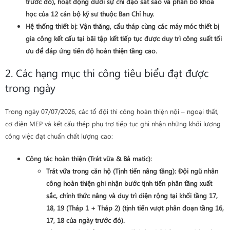
trước đó), hoạt động dưới sự chỉ đạo sát sao và phân bổ khoa
học của 12 cán bộ kỹ sư thuộc Ban Chỉ huy.
Hệ thống thiết bị
: Vận thăng, cẩu tháp cùng các máy móc thiết bị
gia công kết cấu tại bãi tập kết tiếp tục được duy trì công suất tối
ưu để đáp ứng tiến độ hoàn thiện tầng cao.
2. Các hạng mục thi công tiêu biểu đạt được
trong ngày
Trong ngày 07/07/2026, các tổ đội thi công hoàn thiện nội – ngoại thất,
cơ điện MEP và kết cấu thép phụ trợ tiếp tục ghi nhận những khối lượng
công việc đạt chuẩn chất lượng cao:
Công tác hoàn thiện (Trát vữa & Bả matic)
:
Trát vữa trong căn hộ (Tịnh tiến nâng tầng)
: Đội ngũ nhân
công hoàn thiện ghi nhận bước tịnh tiến phân tầng xuất
sắc, chính thức nâng và duy trì diện rộng tại khối
tầng 17,
18, 19 (Tháp 1 + Tháp 2)
(tịnh tiến vượt phân đoạn tầng 16,
17, 18 của ngày trước đó).