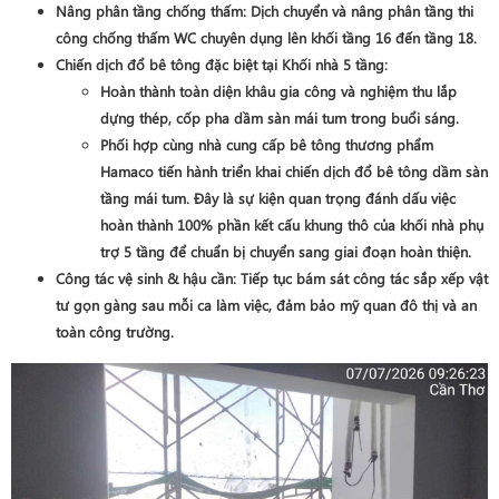
Nâng phân tầng chống thấm
: Dịch chuyển và nâng phân tầng thi
công chống thấm WC chuyên dụng lên khối
tầng 16 đến tầng 18
.
Chiến dịch đổ bê tông đặc biệt tại Khối nhà 5 tầng
:
Hoàn thành toàn diện khâu gia công và nghiệm thu lắp
dựng thép, cốp pha dầm sàn mái tum trong buổi sáng.
Phối hợp cùng nhà cung cấp bê tông thương phẩm
Hamaco
tiến hành triển khai chiến dịch
đổ bê tông dầm sàn
tầng mái tum
. Đây là sự kiện quan trọng đánh dấu việc
hoàn thành 100% phần kết cấu khung thô của khối nhà phụ
trợ 5 tầng để chuẩn bị chuyển sang giai đoạn hoàn thiện.
Công tác vệ sinh & hậu cần
: Tiếp tục bám sát công tác sắp xếp vật
tư gọn gàng sau mỗi ca làm việc, đảm bảo mỹ quan đô thị và an
toàn công trường.