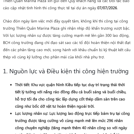
Thiên Quân Marina Plaza xin gửi đến Quý khách hàng và các Đối tác báo
cáo cập nhật tình hình thi công thực tế tại dự án ngày
07/07/2026
.
Chào đón ngày làm việc mới đầy quyết tâm, không khí thi công tại công
trường Thiên Quân Marina Plaza ghi nhận nhịp độ khẩn trương vượt bậc.
Với lực lượng nhân sự được tăng cường mạnh mẽ lên gần 300 lao động,
BCH công trường đang chỉ đạo sát sao các tổ đội hoàn thiện nội thất đạt
đến các phân tầng cao mới, song hành với khâu chuẩn bị kỹ thuật kết cấu
thép vô cùng kỹ lưỡng cho phần mái của khối nhà phụ trợ.
1. Nguồn lực và Điều kiện thi công hiện trường
Thời tiết
: Khu vực quận Ninh Kiều tiếp tục duy trì trạng thái thời
tiết lý tưởng với nắng ráo đồng đều cả buổi sáng và buổi chiều,
hỗ trợ tối đa cho công tác lắp dựng cốt thép dầm sàn trên cao
cũng như bốc dỡ vật tư hoàn thiện ngoài trời.
Lực lượng nhân sự
: Lực lượng lao động trực tiếp bám trụ tại công
trường được tăng cường vô cùng mạnh mẽ lên mức
296 nhân
công
chuyên nghiệp (tăng mạnh thêm 40 nhân công so với ngày