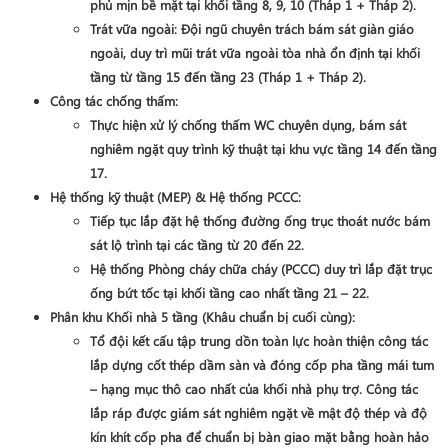
phủ mịn bề mặt tại khối
tầng 8, 9, 10 (Tháp 1 + Tháp 2)
.
Trát vữa ngoài
: Đội ngũ chuyên trách bám sát giàn giáo
ngoài, duy trì mũi trát vữa ngoài tòa nhà ổn định tại khối
tầng từ
tầng 15 đến tầng 23 (Tháp 1 + Tháp 2)
.
Công tác chống thấm
:
Thực hiện xử lý chống thấm WC chuyên dụng, bám sát
nghiêm ngặt quy trình kỹ thuật tại khu vực
tầng 14 đến tầng
17
.
Hệ thống kỹ thuật (MEP) & Hệ thống PCCC
:
Tiếp tục lắp đặt hệ thống đường ống trục thoát nước bám
sát lộ trình tại các tầng từ
20 đến 22
.
Hệ thống Phòng cháy chữa cháy (PCCC) duy trì lắp đặt trục
ống bứt tốc tại khối tầng cao nhất
tầng 21 – 22
.
Phân khu Khối nhà 5 tầng (Khâu chuẩn bị cuối cùng)
:
Tổ đội kết cấu tập trung dồn toàn lực hoàn thiện công tác
lắp dựng cốt thép dầm sàn và đóng cốp pha tầng mái tum
– hạng mục thô cao nhất của khối nhà phụ trợ. Công tác
lắp ráp được giám sát nghiêm ngặt về mật độ thép và độ
kín khít cốp pha để chuẩn bị bàn giao mặt bằng hoàn hảo