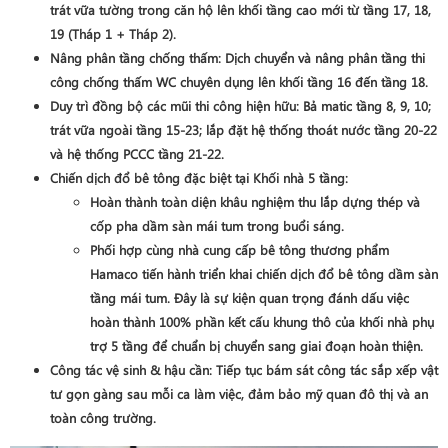
trát vữa tường trong căn hộ lên khối tầng cao mới từ
tầng 17, 18,
19 (Tháp 1 + Tháp 2)
.
Nâng phân tầng chống thấm
: Dịch chuyển và nâng phân tầng thi
công chống thấm WC chuyên dụng lên khối
tầng 16 đến tầng 18
.
Duy trì đồng bộ các mũi thi công hiện hữu
: Bả matic tầng 8, 9, 10;
trát vữa ngoài tầng 15-23; lắp đặt hệ thống thoát nước tầng 20-22
và hệ thống PCCC tầng 21-22.
Chiến dịch đổ bê tông đặc biệt tại Khối nhà 5 tầng
:
Hoàn thành toàn diện khâu nghiệm thu lắp dựng thép và
cốp pha dầm sàn mái tum trong buổi sáng.
Phối hợp cùng nhà cung cấp bê tông thương phẩm
Hamaco
tiến hành triển khai chiến dịch
đổ bê tông dầm sàn
tầng mái tum
. Đây là sự kiện quan trọng đánh dấu việc
hoàn thành 100% phần kết cấu khung thô của khối nhà phụ
trợ 5 tầng để chuẩn bị chuyển sang giai đoạn hoàn thiện.
Công tác vệ sinh & hậu cần
: Tiếp tục bám sát công tác sắp xếp vật
tư gọn gàng sau mỗi ca làm việc, đảm bảo mỹ quan đô thị và an
toàn công trường.