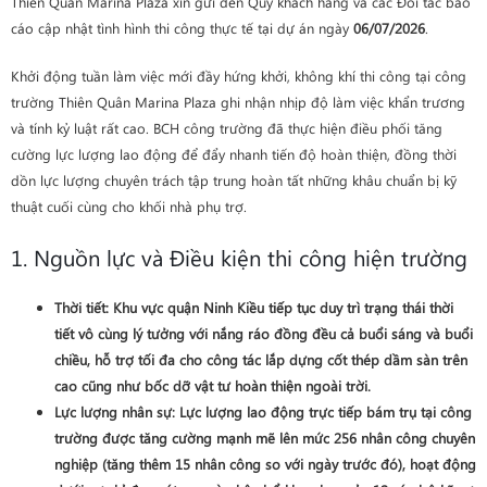
Thiên Quân Marina Plaza xin gửi đến Quý khách hàng và các Đối tác báo
cáo cập nhật tình hình thi công thực tế tại dự án ngày
06/07/2026
.
Khởi động tuần làm việc mới đầy hứng khởi, không khí thi công tại công
trường Thiên Quân Marina Plaza ghi nhận nhịp độ làm việc khẩn trương
và tính kỷ luật rất cao. BCH công trường đã thực hiện điều phối tăng
cường lực lượng lao động để đẩy nhanh tiến độ hoàn thiện, đồng thời
dồn lực lượng chuyên trách tập trung hoàn tất những khâu chuẩn bị kỹ
thuật cuối cùng cho khối nhà phụ trợ.
1. Nguồn lực và Điều kiện thi công hiện trường
Thời tiết
: Khu vực quận Ninh Kiều tiếp tục duy trì trạng thái thời
tiết vô cùng lý tưởng với nắng ráo đồng đều cả buổi sáng và buổi
chiều, hỗ trợ tối đa cho công tác lắp dựng cốt thép dầm sàn trên
cao cũng như bốc dỡ vật tư hoàn thiện ngoài trời.
Lực lượng nhân sự
: Lực lượng lao động trực tiếp bám trụ tại công
trường được tăng cường mạnh mẽ lên mức
256 nhân công
chuyên
nghiệp (tăng thêm 15 nhân công so với ngày trước đó), hoạt động