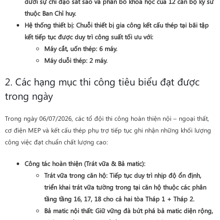
dưới sự chỉ đạo sát sao và phân bổ khoa học của 12 cán bộ kỹ sư
thuộc Ban Chỉ huy.
Hệ thống thiết bị
: Chuỗi thiết bị gia công kết cấu thép tại bãi tập
kết tiếp tục được duy trì công suất tối ưu với:
Máy cắt, uốn thép
: 6 máy.
Máy duỗi thép
: 2 máy.
2. Các hạng mục thi công tiêu biểu đạt được
trong ngày
Trong ngày 06/07/2026, các tổ đội thi công hoàn thiện nội – ngoại thất,
cơ điện MEP và kết cấu thép phụ trợ tiếp tục ghi nhận những khối lượng
công việc đạt chuẩn chất lượng cao:
Công tác hoàn thiện (Trát vữa & Bả matic)
:
Trát vữa trong căn hộ
: Tiếp tục duy trì nhịp độ ổn định,
triển khai trát vữa tường trong tại căn hộ thuộc các phân
tầng
tầng 16, 17, 18 cho cả hai tòa Tháp 1 + Tháp 2
.
Bả matic nội thất
: Giữ vững đà bứt phá bả matic diện rộng,