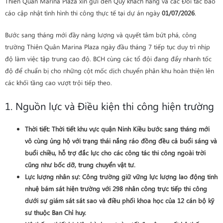
Thiên Quân Marina Plaza xin gửi đến Quý khách hàng và các Đối tác báo
cáo cập nhật tình hình thi công thực tế tại dự án ngày
01/07/2026
.
Bước sang tháng mới đầy năng lượng và quyết tâm bứt phá, công
trường Thiên Quân Marina Plaza ngày đầu tháng 7 tiếp tục duy trì nhịp
độ làm việc tập trung cao độ. BCH cùng các tổ đội đang đẩy nhanh tốc
độ để chuẩn bị cho những cột mốc dịch chuyển phân khu hoàn thiện lên
các khối tầng cao vượt trội tiếp theo.
1. Nguồn lực và Điều kiện thi công hiện trường
Thời tiết
: Thời tiết khu vực quận Ninh Kiều bước sang tháng mới
vô cùng ủng hộ với trạng thái nắng ráo đồng đều cả buổi sáng và
buổi chiều, hỗ trợ đắc lực cho các công tác thi công ngoài trời
cũng như bốc dỡ, trung chuyển vật tư.
Lực lượng nhân sự
: Công trường giữ vững lực lượng lao động tinh
nhuệ bám sát hiện trường với
298 nhân công
trực tiếp thi công
dưới sự giám sát sát sao và điều phối khoa học của 12 cán bộ kỹ
sư thuộc Ban Chỉ huy.