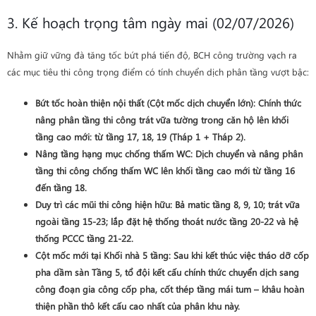
3. Kế hoạch trọng tâm ngày mai (02/07/2026)
Nhằm giữ vững đà tăng tốc bứt phá tiến độ, BCH công trường vạch ra
các mục tiêu thi công trọng điểm có tính chuyển dịch phân tầng vượt bậc:
Bứt tốc hoàn thiện nội thất (Cột mốc dịch chuyển lớn)
: Chính thức
nâng phân tầng thi công trát vữa tường trong căn hộ lên khối
tầng cao mới: từ
tầng 17, 18, 19 (Tháp 1 + Tháp 2)
.
Nâng tầng hạng mục chống thấm WC
: Dịch chuyển và nâng phân
tầng thi công chống thấm WC lên khối tầng cao mới từ
tầng 16
đến tầng 18
.
Duy trì các mũi thi công hiện hữu
: Bả matic tầng 8, 9, 10; trát vữa
ngoài tầng 15-23; lắp đặt hệ thống thoát nước tầng 20-22 và hệ
thống PCCC tầng 21-22.
Cột mốc mới tại Khối nhà 5 tầng
: Sau khi kết thúc việc tháo dỡ cốp
pha dầm sàn Tầng 5, tổ đội kết cấu chính thức chuyển dịch sang
công đoạn
gia công cốp pha, cốt thép tầng mái tum
– khâu hoàn
thiện phần thô kết cấu cao nhất của phân khu này.