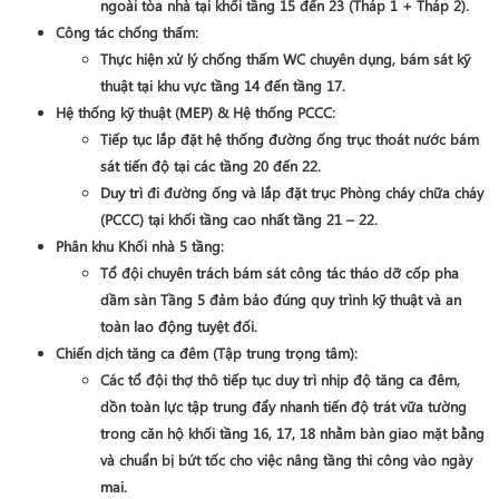
ngoài tòa nhà tại khối tầng
15 đến 23 (Tháp 1 + Tháp 2)
.
Công tác chống thấm
:
Thực hiện xử lý chống thấm WC chuyên dụng, bám sát kỹ
thuật tại khu vực
tầng 14 đến tầng 17
.
Hệ thống kỹ thuật (MEP) & Hệ thống PCCC
:
Tiếp tục lắp đặt hệ thống đường ống trục thoát nước bám
sát tiến độ tại các tầng
20 đến 22
.
Duy trì đi đường ống và lắp đặt trục Phòng cháy chữa cháy
(PCCC) tại khối tầng cao nhất
tầng 21 – 22
.
Phân khu Khối nhà 5 tầng
:
Tổ đội chuyên trách bám sát công tác
tháo dỡ cốp pha
dầm sàn Tầng 5 đảm bảo đúng quy trình kỹ thuật và an
toàn lao động tuyệt đối.
Chiến dịch tăng ca đêm (Tập trung trọng tâm)
:
Các tổ đội thợ thô tiếp tục duy trì nhịp độ tăng ca đêm,
dồn toàn lực tập trung đẩy nhanh tiến độ
trát vữa tường
trong căn hộ khối tầng 16, 17, 18
nhằm bàn giao mặt bằng
và chuẩn bị bứt tốc cho việc nâng tầng thi công vào ngày
mai.