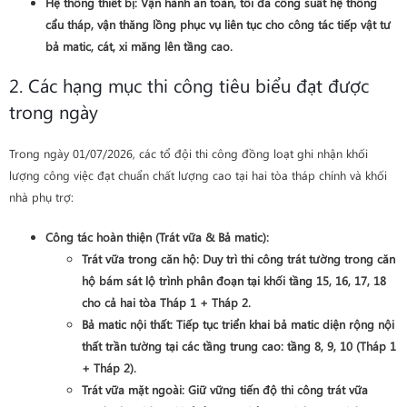
Hệ thống thiết bị
: Vận hành an toàn, tối đa công suất hệ thống
cẩu tháp, vận thăng lồng phục vụ liên tục cho công tác tiếp vật tư
bả matic, cát, xi măng lên tầng cao.
2. Các hạng mục thi công tiêu biểu đạt được
trong ngày
Trong ngày 01/07/2026, các tổ đội thi công đồng loạt ghi nhận khối
lượng công việc đạt chuẩn chất lượng cao tại hai tòa tháp chính và khối
nhà phụ trợ:
Công tác hoàn thiện (Trát vữa & Bả matic)
:
Trát vữa trong căn hộ
: Duy trì thi công trát tường trong căn
hộ bám sát lộ trình phân đoạn tại khối
tầng 15, 16, 17, 18
cho cả hai tòa Tháp 1 + Tháp 2
.
Bả matic nội thất
: Tiếp tục triển khai bả matic diện rộng nội
thất trần tường tại các tầng trung cao:
tầng 8, 9, 10 (Tháp 1
+ Tháp 2)
.
Trát vữa mặt ngoài
: Giữ vững tiến độ thi công trát vữa