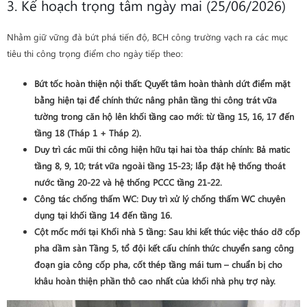
3. Kế hoạch trọng tâm ngày mai (25/06/2026)
Nhằm giữ vững đà bứt phá tiến độ, BCH công trường vạch ra các mục
tiêu thi công trọng điểm cho ngày tiếp theo:
Bứt tốc hoàn thiện nội thất
: Quyết tâm hoàn thành dứt điểm mặt
bằng hiện tại để chính thức nâng phân tầng thi công trát vữa
tường trong căn hộ lên khối tầng cao mới: từ
tầng 15, 16, 17 đến
tầng 18 (Tháp 1 + Tháp 2)
.
Duy trì các mũi thi công hiện hữu tại hai tòa tháp chính: Bả matic
tầng 8, 9, 10; trát vữa ngoài tầng 15-23; lắp đặt hệ thống thoát
nước tầng 20-22 và hệ thống PCCC tầng 21-22.
Công tác chống thấm WC
: Duy trì xử lý chống thấm WC chuyên
dụng tại khối
tầng 14 đến tầng 16
.
Cột mốc mới tại Khối nhà 5 tầng
: Sau khi kết thúc việc tháo dỡ cốp
pha dầm sàn Tầng 5, tổ đội kết cấu chính thức chuyển sang công
đoạn
gia công cốp pha, cốt thép tầng mái tum
– chuẩn bị cho
khâu hoàn thiện phần thô cao nhất của khối nhà phụ trợ này.