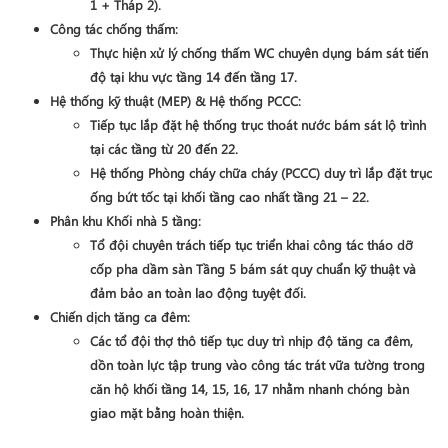
1 + Tháp 2)
.
Công tác chống thấm
:
Thực hiện xử lý chống thấm WC chuyên dụng bám sát tiến
độ tại khu vực
tầng 14 đến tầng 17
.
Hệ thống kỹ thuật (MEP) & Hệ thống PCCC
:
Tiếp tục lắp đặt hệ thống trục thoát nước bám sát lộ trình
tại các tầng từ
20 đến 22
.
Hệ thống Phòng cháy chữa cháy (PCCC) duy trì lắp đặt trục
ống bứt tốc tại khối tầng cao nhất
tầng 21 – 22
.
Phân khu Khối nhà 5 tầng
:
Tổ đội chuyên trách tiếp tục triển khai công tác
tháo dỡ
cốp pha
dầm sàn Tầng 5 bám sát quy chuẩn kỹ thuật và
đảm bảo an toàn lao động tuyệt đối.
Chiến dịch tăng ca đêm
:
Các tổ đội thợ thô tiếp tục duy trì nhịp độ tăng ca đêm,
dồn toàn lực tập trung vào công tác
trát vữa tường trong
căn hộ khối tầng 14, 15, 16, 17
nhằm nhanh chóng bàn
giao mặt bằng hoàn thiện.