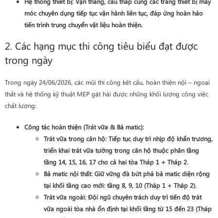
Hệ thống thiết bị
: Vận thăng, cẩu tháp cùng các trang thiết bị máy
móc chuyên dụng tiếp tục vận hành liên tục, đáp ứng hoàn hảo
tiến trình trung chuyển vật liệu hoàn thiện.
2. Các hạng mục thi công tiêu biểu đạt được
trong ngày
Trong ngày 24/06/2026, các mũi thi công kết cấu, hoàn thiện nội – ngoại
thất và hệ thống kỹ thuật MEP gặt hái được những khối lượng công việc
chất lượng:
Công tác hoàn thiện (Trát vữa & Bả matic)
:
Trát vữa trong căn hộ
: Tiếp tục duy trì nhịp độ khẩn trương,
triển khai trát vữa tường trong căn hộ thuộc phân tầng
tầng 14, 15, 16, 17 cho cả hai tòa Tháp 1 + Tháp 2
.
Bả matic nội thất
: Giữ vững đà bứt phá bả matic diện rộng
tại khối tầng cao mới:
tầng 8, 9, 10 (Tháp 1 + Tháp 2)
.
Trát vữa ngoài
: Đội ngũ chuyên trách duy trì tiến độ trát
vữa ngoài tòa nhà ổn định tại khối tầng từ
15 đến 23 (Tháp