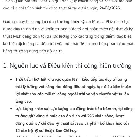
Thiên Quân Marina Plaza xin gửi đến Quý khách hàng và các Đối tác báo
cáo cập nhật tình hình thi công thực tế tại dự án ngày
24/06/2026
.
Guồng quay thi công tại công trường Thiên Quân Marina Plaza tiếp tục
được duy trì ổn định và khẩn trương. Các tổ đội hoàn thiện nội thất và kỹ
thuật MEP đang dồn tối đa lực lượng cho các tầng trọng điểm, đặc biệt
là chiến dịch tăng ca đêm trát vữa nội thất để nhanh chóng bàn giao mặt
bằng thi công đúng tiến độ đề ra.
1. Nguồn lực và Điều kiện thi công hiện trường
Thời tiết
: Thời tiết khu vực quận Ninh Kiều tiếp tục duy trì trạng
thái lý tưởng với nắng ráo đồng đều cả ngày, tạo điều kiện thuận
lợi nhất cho các mũi thi công ngoài trời và vận chuyển vật tư lên
tầng cao.
Lực lượng nhân sự
: Lực lượng lao động trực tiếp bám trụ tại công
trường giữ vững ở mức cao ổn định với
296 nhân công
, hoạt
động dưới sự chỉ đạo kỹ thuật sát sao và phân bổ khoa học của
12 cán bộ kỹ sư thuộc Ban Chỉ huy.