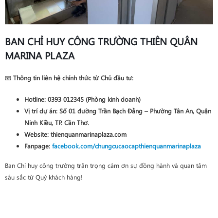
BAN CHỈ HUY CÔNG TRƯỜNG THIÊN QUÂN
MARINA PLAZA
📧
Thông tin liên hệ chính thức từ Chủ đầu tư:
Hotline
:
0393 012345
(Phòng kinh doanh)
Vị trí dự án
: Số 01 đường Trần Bạch Đằng – Phường Tân An, Quận
Ninh Kiều, TP. Cần Thơ.
Website
: thienquanmarinaplaza.com
Fanpage
:
facebook.com/chungcucaocapthienquanmarinaplaza
Ban Chỉ huy công trường trân trọng cảm ơn sự đồng hành và quan tâm
sâu sắc từ Quý khách hàng!