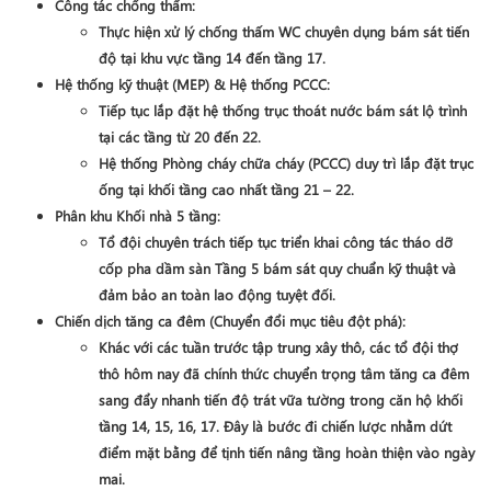
Công tác chống thấm
:
Thực hiện xử lý chống thấm WC chuyên dụng bám sát tiến
độ tại khu vực
tầng 14 đến tầng 17
.
Hệ thống kỹ thuật (MEP) & Hệ thống PCCC
:
Tiếp tục lắp đặt hệ thống trục thoát nước bám sát lộ trình
tại các tầng từ
20 đến 22
.
Hệ thống Phòng cháy chữa cháy (PCCC) duy trì lắp đặt trục
ống tại khối tầng cao nhất
tầng 21 – 22
.
Phân khu Khối nhà 5 tầng
:
Tổ đội chuyên trách tiếp tục triển khai công tác
tháo dỡ
cốp pha
dầm sàn Tầng 5 bám sát quy chuẩn kỹ thuật và
đảm bảo an toàn lao động tuyệt đối.
Chiến dịch tăng ca đêm (Chuyển đổi mục tiêu đột phá)
:
Khác với các tuần trước tập trung xây thô, các tổ đội thợ
thô hôm nay đã chính thức chuyển trọng tâm tăng ca đêm
sang
đẩy nhanh tiến độ trát vữa tường trong căn hộ khối
tầng 14, 15, 16, 17
. Đây là bước đi chiến lược nhằm dứt
điểm mặt bằng để tịnh tiến nâng tầng hoàn thiện vào ngày
mai.