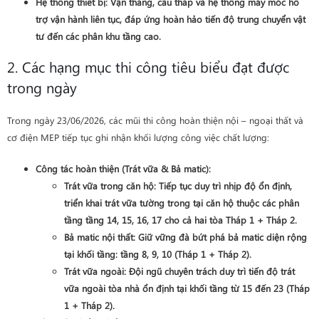
Hệ thống thiết bị
: Vận thăng, cẩu tháp và hệ thống máy móc hỗ
trợ vận hành liên tục, đáp ứng hoàn hảo tiến độ trung chuyển vật
tư đến các phân khu tầng cao.
2. Các hạng mục thi công tiêu biểu đạt được
trong ngày
Trong ngày 23/06/2026, các mũi thi công hoàn thiện nội – ngoại thất và
cơ điện MEP tiếp tục ghi nhận khối lượng công việc chất lượng:
Công tác hoàn thiện (Trát vữa & Bả matic)
:
Trát vữa trong căn hộ
: Tiếp tục duy trì nhịp độ ổn định,
triển khai trát vữa tường trong tại căn hộ thuộc các phân
tầng
tầng 14, 15, 16, 17 cho cả hai tòa Tháp 1 + Tháp 2
.
Bả matic nội thất
: Giữ vững đà bứt phá bả matic diện rộng
tại khối tầng:
tầng 8, 9, 10 (Tháp 1 + Tháp 2)
.
Trát vữa ngoài
: Đội ngũ chuyên trách duy trì tiến độ trát
vữa ngoài tòa nhà ổn định tại khối tầng từ
15 đến 23 (Tháp
1 + Tháp 2)
.