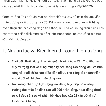
Thiên Quân Marina Plaza xin gửi đến Quý khách hàng và các Đối tác báo
cáo cập nhật tình hình thi công thực tế tại dự án ngày
23/06/2026
.
Công trường Thiên Quân Marina Plaza tiếp tục duy trì nhịp độ làm việc
khẩn trương và tập trung cao độ. Để nhanh chóng bàn giao mặt bằng
hoàn thiện cho các công đoạn tiếp theo, BCH đã có những điều chỉnh linh
hoạt trong chiến dịch tăng ca đêm, tập trung toàn lực cho công tác trát
vữa nội thất tầng cao.
1. Nguồn lực và Điều kiện thi công hiện trường
Thời tiết
: Thời tiết tại khu vực quận Ninh Kiều – Cần Thơ tiếp tục
duy trì trạng thái vô cùng thuận lợi với nắng ráo đồng đều cả buổi
sáng và buổi chiều, tạo điều kiện tối ưu cho công tác hoàn thiện
ngoài trời và thi công trên tầng cao.
Lực lượng nhân sự
: Lực lượng lao động trực tiếp bám công
trường đạt mức ổn định cao với
296 nhân công
, hoạt động dưới
sự chỉ đạo sát sao và phân bổ khoa học của 12 cán bộ kỹ sư
thuộc Ban Chỉ huy.