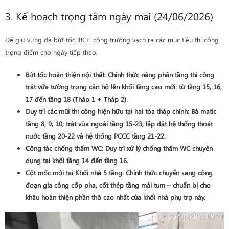
3. Kế hoạch trọng tâm ngày mai (24/06/2026)
Để giữ vững đà bứt tốc, BCH công trường vạch ra các mục tiêu thi công
trọng điểm cho ngày tiếp theo:
Bứt tốc hoàn thiện nội thất
: Chính thức nâng phân tầng thi công
trát vữa tường trong căn hộ lên khối tầng cao mới: từ
tầng 15, 16,
17 đến tầng 18 (Tháp 1 + Tháp 2)
.
Duy trì các mũi thi công hiện hữu tại hai tòa tháp chính: Bả matic
tầng 8, 9, 10; trát vữa ngoài tầng 15-23; lắp đặt hệ thống thoát
nước tầng 20-22 và hệ thống PCCC tầng 21-22.
Công tác chống thấm WC
: Duy trì xử lý chống thấm WC chuyên
dụng tại khối
tầng 14 đến tầng 16
.
Cột mốc mới tại Khối nhà 5 tầng
: Chính thức chuyển sang công
đoạn
gia công cốp pha, cốt thép tầng mái tum
– chuẩn bị cho
khâu hoàn thiện phần thô cao nhất của khối nhà phụ trợ này.