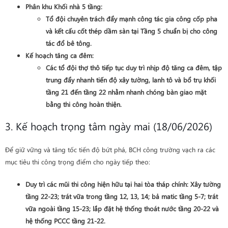
Phân khu Khối nhà 5 tầng
:
Tổ đội chuyên trách đẩy mạnh công tác
gia công cốp pha
và kết cấu cốt thép dầm sàn tại Tầng 5
chuẩn bị cho công
tác đổ bê tông.
Kế hoạch tăng ca đêm
:
Các tổ đội thợ thô tiếp tục duy trì nhịp độ tăng ca đêm, tập
trung đẩy nhanh tiến độ xây tường, lanh tô và bổ trụ khối
tầng 21 đến tầng 22
nhằm nhanh chóng bàn giao mặt
bằng thi công hoàn thiện.
3. Kế hoạch trọng tâm ngày mai (18/06/2026)
Để giữ vững và tăng tốc tiến độ bứt phá, BCH công trường vạch ra các
mục tiêu thi công trọng điểm cho ngày tiếp theo:
Duy trì các mũi thi công hiện hữu tại hai tòa tháp chính: Xây tường
tầng 22-23; trát vữa trong tầng 12, 13, 14; bả matic tầng 5-7; trát
vữa ngoài tầng 15-23; lắp đặt hệ thống thoát nước tầng 20-22 và
hệ thống PCCC tầng 21-22.