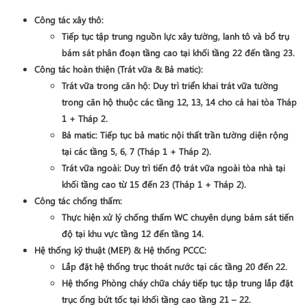
Công tác xây thô
:
Tiếp tục tập trung nguồn lực xây tường, lanh tô và bổ trụ
bám sát phân đoạn tầng cao tại khối
tầng 22 đến tầng 23
.
Công tác hoàn thiện (Trát vữa & Bả matic)
:
Trát vữa trong căn hộ
: Duy trì triển khai trát vữa tường
trong căn hộ thuộc các tầng
12, 13, 14 cho cả hai tòa Tháp
1 + Tháp 2
.
Bả matic
: Tiếp tục bả matic nội thất trần tường diện rộng
tại các
tầng 5, 6, 7 (Tháp 1 + Tháp 2)
.
Trát vữa ngoài
: Duy trì tiến độ trát vữa ngoài tòa nhà tại
khối tầng cao từ
15 đến 23 (Tháp 1 + Tháp 2)
.
Công tác chống thấm
:
Thực hiện xử lý chống thấm WC chuyên dụng bám sát tiến
độ tại khu vực
tầng 12 đến tầng 14
.
Hệ thống kỹ thuật (MEP) & Hệ thống PCCC
:
Lắp đặt hệ thống trục thoát nước tại các tầng
20 đến 22
.
Hệ thống Phòng cháy chữa cháy tiếp tục tập trung lắp đặt
trục ống bứt tốc tại khối tầng cao
tầng 21 – 22
.