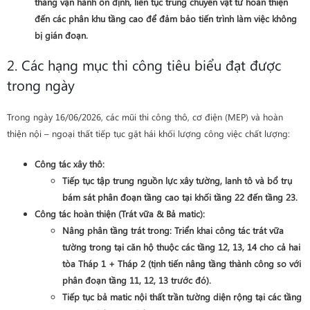
thăng vận hành ổn định, liên tục trung chuyển vật tư hoàn thiện
đến các phân khu tầng cao để đảm bảo tiến trình làm việc không
bị gián đoạn.
2. Các hạng mục thi công tiêu biểu đạt được
trong ngày
Trong ngày 16/06/2026, các mũi thi công thô, cơ điện (MEP) và hoàn
thiện nội – ngoại thất tiếp tục gặt hái khối lượng công việc chất lượng:
Công tác xây thô
:
Tiếp tục tập trung nguồn lực xây tường, lanh tô và bổ trụ
bám sát phân đoạn tầng cao tại khối
tầng 22 đến tầng 23
.
Công tác hoàn thiện (Trát vữa & Bả matic)
:
Nâng phân tầng trát trong
: Triển khai công tác trát vữa
tường trong tại căn hộ thuộc các tầng
12, 13, 14 cho cả hai
tòa Tháp 1 + Tháp 2
(tịnh tiến nâng tầng thành công so với
phân đoạn tầng 11, 12, 13 trước đó).
Tiếp tục bả matic nội thất trần tường diện rộng tại các
tầng