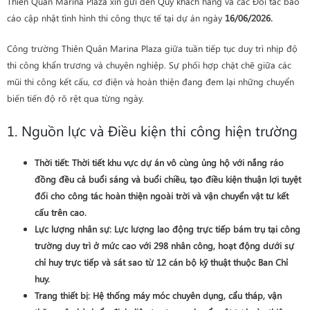
Thiên Quân Marina Plaza xin gửi đến Quý khách hàng và các Đối tác báo
cáo cập nhật tình hình thi công thực tế tại dự án ngày
16/06/2026.
Công trường Thiên Quân Marina Plaza giữa tuần tiếp tục duy trì nhịp độ
thi công khẩn trương và chuyên nghiệp. Sự phối hợp chặt chẽ giữa các
mũi thi công kết cấu, cơ điện và hoàn thiện đang đem lại những chuyển
biến tiến độ rõ rệt qua từng ngày.
1. Nguồn lực và Điều kiện thi công hiện trường
Thời tiết
: Thời tiết khu vực dự án vô cùng ủng hộ với nắng ráo
đồng đều cả buổi sáng và buổi chiều, tạo điều kiện thuận lợi tuyệt
đối cho công tác hoàn thiện ngoài trời và vận chuyển vật tư kết
cấu trên cao.
Lực lượng nhân sự
: Lực lượng lao động trực tiếp bám trụ tại công
trường duy trì ở mức cao với
298 nhân công
, hoạt động dưới sự
chỉ huy trực tiếp và sát sao từ 12 cán bộ kỹ thuật thuộc Ban Chỉ
huy.
Trang thiết bị
: Hệ thống máy móc chuyên dụng, cẩu tháp, vận