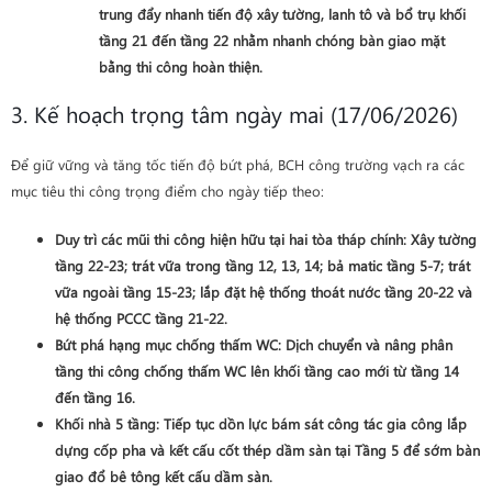
trung đẩy nhanh tiến độ xây tường, lanh tô và bổ trụ khối
tầng 21 đến tầng 22
nhằm nhanh chóng bàn giao mặt
bằng thi công hoàn thiện.
3. Kế hoạch trọng tâm ngày mai (17/06/2026)
Để giữ vững và tăng tốc tiến độ bứt phá, BCH công trường vạch ra các
mục tiêu thi công trọng điểm cho ngày tiếp theo:
Duy trì các mũi thi công hiện hữu tại hai tòa tháp chính: Xây tường
tầng 22-23; trát vữa trong tầng 12, 13, 14; bả matic tầng 5-7; trát
vữa ngoài tầng 15-23; lắp đặt hệ thống thoát nước tầng 20-22 và
hệ thống PCCC tầng 21-22.
Bứt phá hạng mục chống thấm WC
: Dịch chuyển và nâng phân
tầng thi công chống thấm WC lên khối tầng cao mới từ
tầng 14
đến tầng 16
.
Khối nhà 5 tầng
: Tiếp tục dồn lực bám sát công tác
gia công lắp
dựng cốp pha và kết cấu cốt thép dầm sàn tại Tầng 5
để sớm bàn
giao đổ bê tông kết cấu dầm sàn.