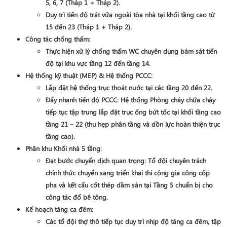
5, 6, 7 (Tháp 1 + Tháp 2)
.
Duy trì tiến độ trát vữa ngoài tòa nhà tại khối tầng cao từ
15 đến 23 (Tháp 1 + Tháp 2)
.
Công tác chống thấm
:
Thực hiện xử lý chống thấm WC chuyên dụng bám sát tiến
độ tại khu vực
tầng 12 đến tầng 14
.
Hệ thống kỹ thuật (MEP) & Hệ thống PCCC
:
Lắp đặt hệ thống trục thoát nước tại các tầng
20 đến 22
.
Đẩy nhanh tiến độ PCCC
: Hệ thống Phòng cháy chữa cháy
tiếp tục tập trung lắp đặt trục ống bứt tốc tại khối tầng cao
tầng 21 – 22
(thu hẹp phân tầng và dồn lực hoàn thiện trục
tầng cao).
Phân khu Khối nhà 5 tầng
:
Đạt bước chuyển dịch quan trọng: Tổ đội chuyên trách
chính thức chuyển sang triển khai thi công
gia công cốp
pha và kết cấu cốt thép dầm sàn tại Tầng 5
chuẩn bị cho
công tác đổ bê tông.
Kế hoạch tăng ca đêm
:
Các tổ đội thợ thô tiếp tục duy trì nhịp độ tăng ca đêm, tập