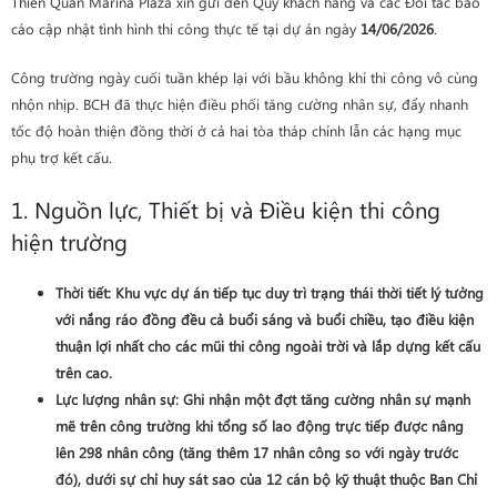
Thiên Quân Marina Plaza xin gửi đến Quý khách hàng và các Đối tác báo
cáo cập nhật tình hình thi công thực tế tại dự án ngày
14/06/2026
.
Công trường ngày cuối tuần khép lại với bầu không khí thi công vô cùng
nhộn nhịp. BCH đã thực hiện điều phối tăng cường nhân sự, đẩy nhanh
tốc độ hoàn thiện đồng thời ở cả hai tòa tháp chính lẫn các hạng mục
phụ trợ kết cấu.
1. Nguồn lực, Thiết bị và Điều kiện thi công
hiện trường
Thời tiết
: Khu vực dự án tiếp tục duy trì trạng thái thời tiết lý tưởng
với nắng ráo đồng đều cả buổi sáng và buổi chiều, tạo điều kiện
thuận lợi nhất cho các mũi thi công ngoài trời và lắp dựng kết cấu
trên cao.
Lực lượng nhân sự
: Ghi nhận một đợt tăng cường nhân sự mạnh
mẽ trên công trường khi tổng số lao động trực tiếp được nâng
lên
298 nhân công
(tăng thêm 17 nhân công so với ngày trước
đó), dưới sự chỉ huy sát sao của 12 cán bộ kỹ thuật thuộc Ban Chỉ