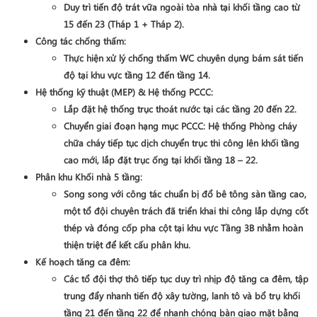
Duy trì tiến độ trát vữa ngoài tòa nhà tại khối tầng cao từ
15 đến 23 (Tháp 1 + Tháp 2)
.
Công tác chống thấm
:
Thực hiện xử lý chống thấm WC chuyên dụng bám sát tiến
độ tại khu vực
tầng 12 đến tầng 14
.
Hệ thống kỹ thuật (MEP) & Hệ thống PCCC
:
Lắp đặt hệ thống trục thoát nước tại các tầng
20 đến 22
.
Chuyển giai đoạn hạng mục PCCC
: Hệ thống Phòng cháy
chữa cháy tiếp tục dịch chuyển trục thi công lên khối tầng
cao mới, lắp đặt trục ống tại khối
tầng 18 – 22
.
Phân khu Khối nhà 5 tầng
:
Song song với công tác chuẩn bị đổ bê tông sàn tầng cao,
một tổ đội chuyên trách đã triển khai thi công lắp dựng cốt
thép và đóng cốp pha cột tại khu vực
Tầng 3B
nhằm hoàn
thiện triệt để kết cấu phân khu.
Kế hoạch tăng ca đêm
:
Các tổ đội thợ thô tiếp tục duy trì nhịp độ tăng ca đêm, tập
trung đẩy nhanh tiến độ xây tường, lanh tô và bổ trụ khối
tầng 21 đến tầng 22
để nhanh chóng bàn giao mặt bằng