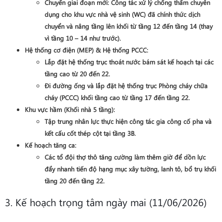
Chuyển giai đoạn mới
: Công tác xử lý chống thấm chuyên
dụng cho khu vực nhà vệ sinh (WC) đã chính thức dịch
chuyển và nâng tầng lên khối từ
tầng 12 đến tầng 14
(thay
vì tầng 10 – 14 như trước).
Hệ thống cơ điện (MEP) & Hệ thống PCCC
:
Lắp đặt hệ thống trục thoát nước bám sát kế hoạch tại các
tầng cao từ
20 đến 22
.
Đi đường ống và lắp đặt hệ thống trục Phòng cháy chữa
cháy (PCCC) khối tầng cao từ
tầng 17 đến tầng 22
.
Khu vực hầm (Khối nhà 5 tầng)
:
Tập trung nhân lực thực hiện công tác gia công cố pha và
kết cấu cốt thép cột tại tầng
3B
.
Kế hoạch tăng ca
:
Các tổ đội thợ thô tăng cường làm thêm giờ để dồn lực
đẩy nhanh tiến độ hạng mục xây tường, lanh tô, bổ trụ khối
tầng 20 đến tầng 22
.
3. Kế hoạch trọng tâm ngày mai (11/06/2026)