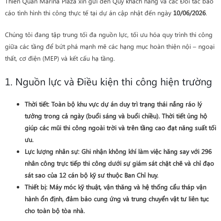
Thiên Quân Marina Plaza xin gửi đến Quý khách hàng và các Đối tác báo
cáo tình hình thi công thực tế tại dự án cập nhật đến ngày
10/06/2026
.
Chúng tôi đang tập trung tối đa nguồn lực, tối ưu hóa quy trình thi công
giữa các tầng để bứt phá mạnh mẽ các hạng mục hoàn thiện nội – ngoại
thất, cơ điện (MEP) và kết cấu hạ tầng.
1. Nguồn lực và Điều kiện thi công hiện trường
Thời tiết
: Toàn bộ khu vực dự án duy trì trạng thái nắng ráo lý
tưởng trong cả ngày (buổi sáng và buổi chiều). Thời tiết ủng hộ
giúp các mũi thi công ngoài trời và trên tầng cao đạt năng suất tối
ưu.
Lực lượng nhân sự
: Ghi nhận không khí làm việc hăng say với
296
nhân công
trực tiếp thi công dưới sự giám sát chặt chẽ và chỉ đạo
sát sao của 12 cán bộ kỹ sư thuộc Ban Chỉ huy.
Thiết bị
: Máy móc kỹ thuật, vận thăng và hệ thống cẩu tháp vận
hành ổn định, đảm bảo cung ứng và trung chuyển vật tư liên tục
cho toàn bộ tòa nhà.