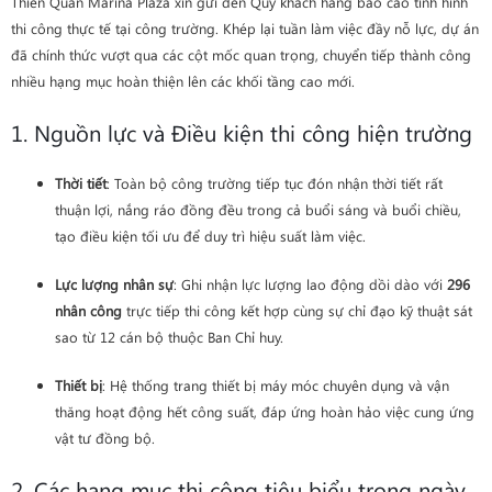
Thiên Quân Marina Plaza xin gửi đến Quý khách hàng báo cáo tình hình
thi công thực tế tại công trường. Khép lại tuần làm việc đầy nỗ lực, dự án
đã chính thức vượt qua các cột mốc quan trọng, chuyển tiếp thành công
nhiều hạng mục hoàn thiện lên các khối tầng cao mới.
1. Nguồn lực và Điều kiện thi công hiện trường
Thời tiết
: Toàn bộ công trường tiếp tục đón nhận thời tiết rất
thuận lợi, nắng ráo đồng đều trong cả buổi sáng và buổi chiều,
tạo điều kiện tối ưu để duy trì hiệu suất làm việc.
Lực lượng nhân sự
: Ghi nhận lực lượng lao động dồi dào với
296
nhân công
trực tiếp thi công kết hợp cùng sự chỉ đạo kỹ thuật sát
sao từ 12 cán bộ thuộc Ban Chỉ huy.
Thiết bị
: Hệ thống trang thiết bị máy móc chuyên dụng và vận
thăng hoạt động hết công suất, đáp ứng hoàn hảo việc cung ứng
vật tư đồng bộ.
2. Các hạng mục thi công tiêu biểu trong ngày