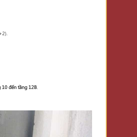
+2).
g 10 đến tầng 12B
.