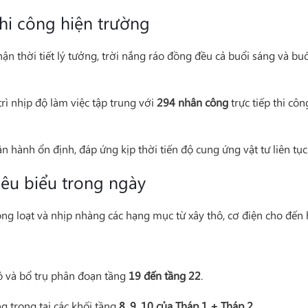
thi công hiện trường
hận thời tiết lý tưởng, trời nắng ráo đồng đều cả buổi sáng và buổi
rì nhịp độ làm việc tập trung với
294 nhân công
trực tiếp thi côn
ận hành ổn định, đáp ứng kịp thời tiến độ cung ứng vật tư liên tục
iêu biểu trong ngày
ng loạt và nhịp nhàng các hạng mục từ xây thô, cơ điện cho đến h
tô và bổ trụ phân đoạn tầng
19 đến tầng 22
.
ng trong tại các khối tầng
8, 9, 10 của Tháp 1 + Tháp 2
.