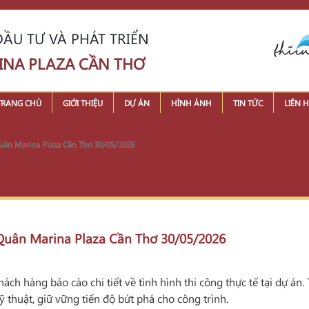
ẦU TƯ VÀ PHÁT TRIỂN
INA PLAZA CẦN THƠ
TRANG CHỦ
GIỚI THIỆU
DỰ ÁN
HÌNH ẢNH
TIN TỨC
LIÊN H
 Quân Marina Plaza Cần Thơ 30/05/2026
n Quân Marina Plaza Cần Thơ 30/05/2026
ch hàng báo cáo chi tiết về tình hình thi công thực tế tại dự án.
 thuật, giữ vững tiến độ bứt phá cho công trình.