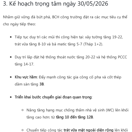
3. Kế hoạch trọng tâm ngày 30/05/2026
Nhằm giữ vững đà bứt phá, BCH công trường đặt ra các mục tiêu cụ thể
cho ngày tiếp theo:
Tiếp tục duy trì các mũi thi công hiện tại: xây tường tầng 19-22,
trát vữa tầng 8-10 và bả matic tầng 5-7 (Tháp 1+2).
Duy trì lắp đặt hệ thống thoát nước tầng 20-22 và hệ thống PCCC
tầng 14-17.
Khu vực hầm
: Đẩy mạnh công tác gia công cố pha và cốt thép
dầm sàn tầng
3B
.
Triển khai bước chuyển giai đoạn quan trọng
:
Nâng tầng hạng mục chống thấm nhà vệ sinh (WC) lên khối
tầng cao hơn: từ
tầng 10 đến tầng 12B
.
Chuyển tiếp công tác
trát vữa mặt ngoài diện rộng
lên khối