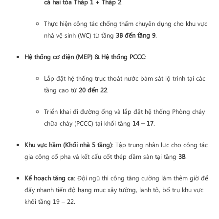
cả hai tòa Tháp 1 + Tháp 2
.
Thực hiện công tác chống thấm chuyên dụng cho khu vực
nhà vệ sinh (WC) từ tầng
3B đến tầng 9
.
Hệ thống cơ điện (MEP) & Hệ thống PCCC
:
Lắp đặt hệ thống trục thoát nước bám sát lộ trình tại các
tầng cao từ
20 đến 22
.
Triển khai đi đường ống và lắp đặt hệ thống Phòng cháy
chữa cháy (PCCC) tại khối tầng
14 – 17
.
Khu vực hầm (Khối nhà 5 tầng)
: Tập trung nhân lực cho công tác
gia công cố pha và kết cấu cốt thép dầm sàn tại tầng
3B
.
Kế hoạch tăng ca
: Đội ngũ thi công tăng cường làm thêm giờ để
đẩy nhanh tiến độ hạng mục xây tường, lanh tô, bổ trụ khu vực
khối tầng 19 – 22.