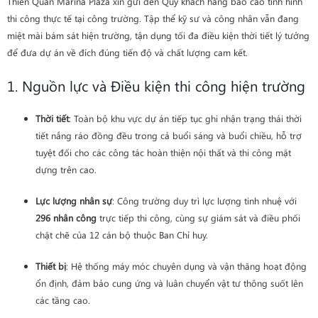
Thiên Quân Marina Plaza xin gửi đến Quý khách hàng báo cáo tình hình
thi công thực tế tại công trường. Tập thể kỹ sư và công nhân vẫn đang
miệt mài bám sát hiện trường, tận dụng tối đa điều kiện thời tiết lý tưởng
để đưa dự án về đích đúng tiến độ và chất lượng cam kết.
1. Nguồn lực và Điều kiện thi công hiện trường
Thời tiết
: Toàn bộ khu vực dự án tiếp tục ghi nhận trạng thái thời
tiết nắng ráo đồng đều trong cả buổi sáng và buổi chiều, hỗ trợ
tuyệt đối cho các công tác hoàn thiện nội thất và thi công mặt
dựng trên cao.
Lực lượng nhân sự
: Công trường duy trì lực lượng tinh nhuệ với
296 nhân công
trực tiếp thi công, cùng sự giám sát và điều phối
chặt chẽ của 12 cán bộ thuộc Ban Chỉ huy.
Thiết bị
: Hệ thống máy móc chuyên dụng và vận thăng hoạt động
ổn định, đảm bảo cung ứng và luân chuyển vật tư thông suốt lên
các tầng cao.