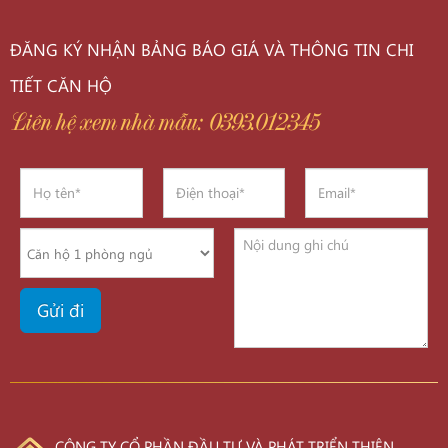
ĐĂNG KÝ NHẬN BẢNG BÁO GIÁ VÀ THÔNG TIN CHI
TIẾT CĂN HỘ
Liên hệ xem nhà mẫu: 0393.012345
CÔNG TY CỔ PHẦN ĐẦU TƯ VÀ PHÁT TRIỂN THIÊN