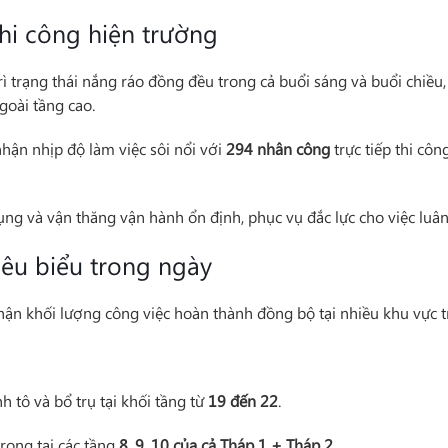
thi công hiện trường
rì trạng thái nắng ráo đồng đều trong cả buổi sáng và buổi chiều, 
goài tầng cao.
nhận nhịp độ làm việc sôi nổi với
294 nhân công
trực tiếp thi côn
g và vận thăng vận hành ổn định, phục vụ đắc lực cho việc luân c
iêu biểu trong ngày
hận khối lượng công việc hoàn thành đồng bộ tại nhiều khu vực 
nh tô và bổ trụ tại khối tầng từ
19 đến 22
.
trong tại các tầng
8, 9, 10 của cả Tháp 1 + Tháp 2
.