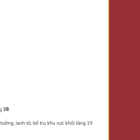
ng
3B
.
ường, lanh tô, bổ trụ khu vực khối tầng 19