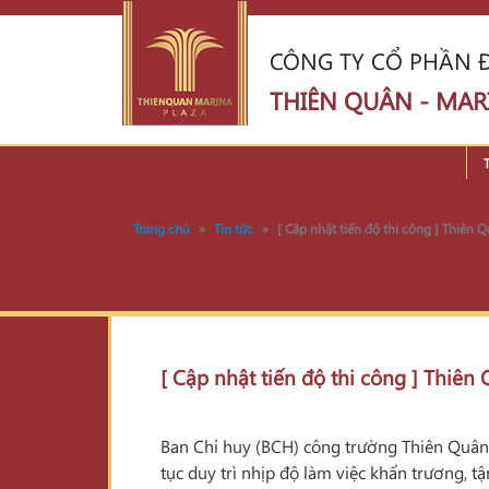
CÔNG TY CỔ PHẦN Đ
THIÊN QUÂN - MAR
Trang chủ
»
Tin tức
»
[ Cập nhật tiến độ thi công ] Thiên
[ Cập nhật tiến độ thi công ] Thiê
Ban Chỉ huy (BCH) công trường Thiên Quân M
tục duy trì nhịp độ làm việc khẩn trương, t