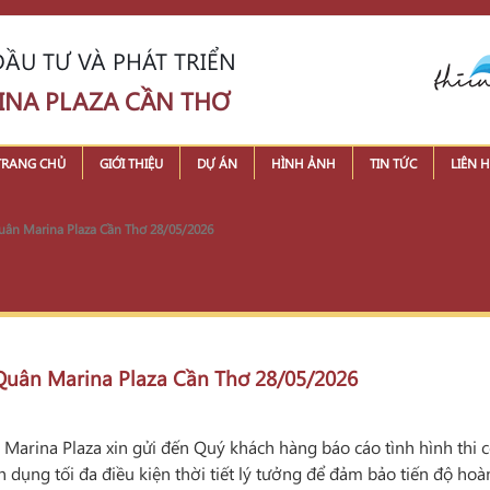
ẦU TƯ VÀ PHÁT TRIỂN
INA PLAZA CẦN THƠ
TRANG CHỦ
GIỚI THIỆU
DỰ ÁN
HÌNH ẢNH
TIN TỨC
LIÊN H
 Quân Marina Plaza Cần Thơ 28/05/2026
n Quân Marina Plaza Cần Thơ 28/05/2026
arina Plaza xin gửi đến Quý khách hàng báo cáo tình hình thi cô
ận dụng tối đa điều kiện thời tiết lý tưởng để đảm bảo tiến độ hoà