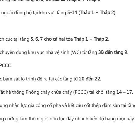
 ngoài đồng bộ tại khu vực tầng
5-14 (Tháp 1 + Tháp 2)
.
ích cực tại tầng
5, 6, 7 cho cả hai tòa Tháp 1 + Tháp 2
.
 chuyên dụng khu vực nhà vệ sinh (WC) từ tầng
3B đến tầng 9
.
 PCCC
:
 bám sát lộ trình đề ra tại các tầng từ
20 đến 22
.
 đặt hệ thống Phòng cháy chữa cháy (PCCC) tại khối tầng
14 – 17
.
trung nhân lực gia công cố pha và kết cấu cốt thép dầm sàn tại tầ
ăng cường làm thêm giờ, dồn lực đẩy nhanh tiến độ hạng mục xây t