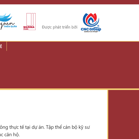
Được phát triển bởi
Ệ
g thực tế tại dự án. Tập thể cán bộ kỹ sư
ục căn hộ.