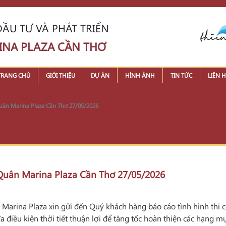
ẦU TƯ VÀ PHÁT TRIỂN
INA PLAZA CẦN THƠ
TRANG CHỦ
GIỚI THIỆU
DỰ ÁN
HÌNH ẢNH
TIN TỨC
LIÊN H
 Quân Marina Plaza Cần Thơ 27/05/2026
n Quân Marina Plaza Cần Thơ 27/05/2026
arina Plaza xin gửi đến Quý khách hàng báo cáo tình hình thi côn
 điều kiện thời tiết thuận lợi để tăng tốc hoàn thiện các hạng m