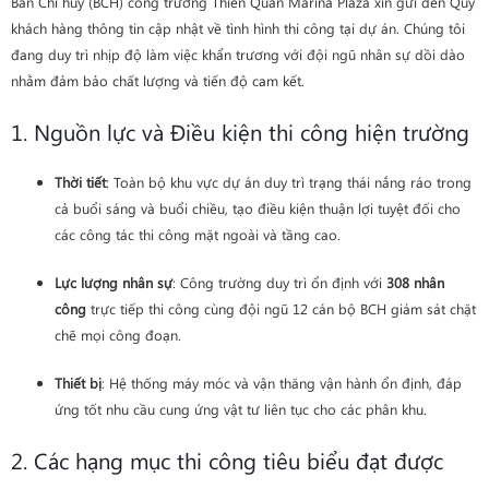
Ban Chỉ huy (BCH) công trường Thiên Quân Marina Plaza xin gửi đến Quý
khách hàng thông tin cập nhật về tình hình thi công tại dự án. Chúng tôi
đang duy trì nhịp độ làm việc khẩn trương với đội ngũ nhân sự dồi dào
nhằm đảm bảo chất lượng và tiến độ cam kết.
1. Nguồn lực và Điều kiện thi công hiện trường
Thời tiết
: Toàn bộ khu vực dự án duy trì trạng thái nắng ráo trong
cả buổi sáng và buổi chiều, tạo điều kiện thuận lợi tuyệt đối cho
các công tác thi công mặt ngoài và tầng cao.
Lực lượng nhân sự
: Công trường duy trì ổn định với
308 nhân
công
trực tiếp thi công cùng đội ngũ 12 cán bộ BCH giám sát chặt
chẽ mọi công đoạn.
Thiết bị
: Hệ thống máy móc và vận thăng vận hành ổn định, đáp
ứng tốt nhu cầu cung ứng vật tư liên tục cho các phân khu.
2. Các hạng mục thi công tiêu biểu đạt được