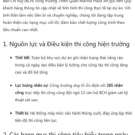
Ban Chỉ huy (BCH) công trường Thiên Quân Marina Plaza xin gửi đến Quý
khách hàng thông tin cập nhật về tình hình thi công thực tế tại dự án. Với
tinh thần làm việc bền bỉ và chuyên nghiệp, chúng tôi đang tập trung
hoàn thiện các hạng mục cốt lõi, đảm bảo chất lượng công trình theo
tiêu chuẩn cao nhất.
1. Nguồn lực và Điều kiện thi công hiện trường
Thời tiết
: Toàn bộ khu vực dự án ghi nhận trạng thái nắng ráo
trong cả ngày, tạo điều kiện lý tưởng cho công tác thi công tầng
cao và đổ bê tông.
Lực lượng nhân sự
: Công trường duy trì ổn định với
285 nhân
công
trực tiếp thi công cùng đội ngũ 12 cán bộ BCH giám sát kỹ
thuật sát sao.
Thiết bị
: Hệ thống máy móc vận hành thông suốt, đáp ứng kịp thời
tiến độ thi công liên tục.
2. Các hạng mục thi công tiêu biểu trong ngày