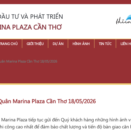
ẦU TƯ VÀ PHÁT TRIỂN
INA PLAZA CẦN THƠ
TRANG CHỦ
GIỚI THIỆU
DỰ ÁN
HÌNH ẢNH
TIN TỨC
LIÊN H
 Quân Marina Plaza Cần Thơ 18/05/2026
n Quân Marina Plaza Cần Thơ 18/05/2026
Marina Plaza tiếp tục gửi đến Quý khách hàng những hình ảnh và 
thi công cao nhất để đảm bảo chất lượng và tiến độ bàn giao căn 