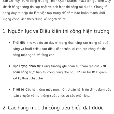
Ban Chỉ huy (BCH) công trường Thiên Quân Marina Plaza xin gửi đến Quý
khách hàng thông tin cập nhật về tình hình thi công tại dự án. Chúng tôi
đang duy trì nhịp độ làm việc tập trung để đảm bảo hoàn thành khối
lượng công việc theo đúng kế hoạch đề ra.
1. Nguồn lực và Điều kiện thi công hiện trường
Thời tiết
: Khu vực dự án duy trì trạng thái nắng ráo trong cả buổi
sáng và buổi chiều, tạo điều kiện thuận lợi cho các công tác thi
công mặt ngoài và tầng cao.
Lực lượng nhân sự
: Công trường ghi nhận sự tham gia của
278
nhân công
trực tiếp thi công cùng đội ngũ 12 cán bộ BCH giám
sát kỹ thuật chặt chẽ.
Thiết bị
: Các hệ thống máy móc hỗ trợ vận hành ổn định, đảm bảo
luân chuyển vật tư thông suốt phục vụ các phân khu.
2. Các hạng mục thi công tiêu biểu đạt được