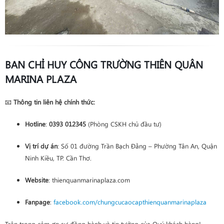
BAN CHỈ HUY CÔNG TRƯỜNG THIÊN QUÂN
MARINA PLAZA
📧
Thông tin liên hệ chính thức:
Hotline
:
0393 012345
(Phòng CSKH chủ đầu tư)
Vị trí dự án
: Số 01 đường Trần Bạch Đằng – Phường Tân An, Quận
Ninh Kiều, TP. Cần Thơ.
Website
: thienquanmarinaplaza.com
Fanpage
:
facebook.com/chungcucaocapthienquanmarinaplaza
Trân trọng cảm ơn sự đồng hành và tin tưởng của Quý khách hàng!