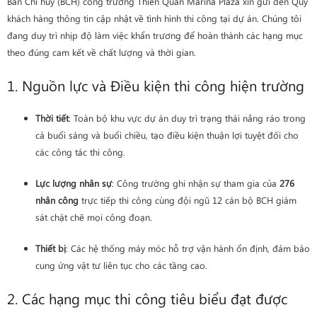
Ban Chỉ huy (BCH) công trường Thiên Quân Marina Plaza xin gửi đến Quý
khách hàng thông tin cập nhật về tình hình thi công tại dự án. Chúng tôi
đang duy trì nhịp độ làm việc khẩn trương để hoàn thành các hạng mục
theo đúng cam kết về chất lượng và thời gian.
1. Nguồn lực và Điều kiện thi công hiện trường
Thời tiết
: Toàn bộ khu vực dự án duy trì trạng thái nắng ráo trong
cả buổi sáng và buổi chiều, tạo điều kiện thuận lợi tuyệt đối cho
các công tác thi công.
Lực lượng nhân sự
: Công trường ghi nhận sự tham gia của
276
nhân công
trực tiếp thi công cùng đội ngũ 12 cán bộ BCH giám
sát chặt chẽ mọi công đoạn.
Thiết bị
: Các hệ thống máy móc hỗ trợ vận hành ổn định, đảm bảo
cung ứng vật tư liên tục cho các tầng cao.
2. Các hạng mục thi công tiêu biểu đạt được