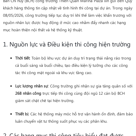
Ban Chỉ huy (BCH) công trường Thiên Quân Marina Plaza xin gửi đến Quý
khách hàng thông tin cập nhật về tình hình thi công tại dự án. Trong ngày
08/05/2026, công trường tiếp tục duy trì khí thế làm việc khẩn trương với
nguồn nhân lực được huy động ở mức cao nhằm đẩy nhanh các hạng
mục hoàn thiện nội thất và hệ thống kỹ thuật.
1. Nguồn lực và Điều kiện thi công hiện trường
Thời tiết
: Toàn bộ khu vực dự án duy trì trạng thái nắng ráo trong
cả buổi sáng và buổi chiều, tạo điều kiện lý tưởng cho các công
tác thi công mặt ngoài và khu vực tầng cao.
Lực lượng nhân sự
: Công trường ghi nhận sự gia tăng quân số với
268 nhân công
trực tiếp thi công cùng đội ngũ 12 cán bộ BCH
giám sát chặt chẽ tại hiện trường.
Thiết bị
: Các hệ thống máy móc hỗ trợ vận hành ổn định, đảm bảo
luân chuyển vật tư thông suốt phục vụ các phân khu.
2. Các hạng mục thi công tiêu biểu đạt được