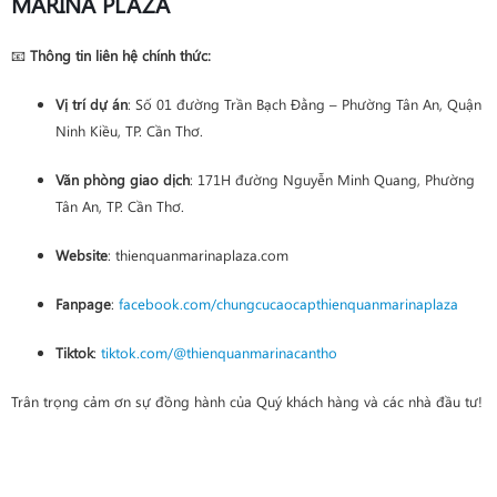
MARINA PLAZA
📧
Thông tin liên hệ chính thức:
Vị trí dự án
: Số 01 đường Trần Bạch Đằng – Phường Tân An, Quận
Ninh Kiều, TP. Cần Thơ.
Văn phòng giao dịch
: 171H đường Nguyễn Minh Quang, Phường
Tân An, TP. Cần Thơ.
Website
: thienquanmarinaplaza.com
Fanpage
:
facebook.com/chungcucaocapthienquanmarinaplaza
Tiktok
:
tiktok.com/@thienquanmarinacantho
Trân trọng cảm ơn sự đồng hành của Quý khách hàng và các nhà đầu tư!