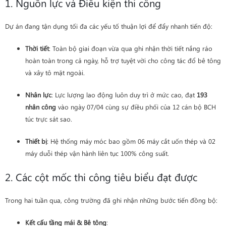
1. Nguồn lực và Điều kiện thi công
Dự án đang tận dụng tối đa các yếu tố thuận lợi để đẩy nhanh tiến độ:
Thời tiết
: Toàn bộ giai đoạn vừa qua ghi nhận thời tiết nắng ráo
hoàn toàn trong cả ngày, hỗ trợ tuyệt vời cho công tác đổ bê tông
và xây tô mặt ngoài.
Nhân lực
: Lực lượng lao động luôn duy trì ở mức cao, đạt
193
nhân công
vào ngày 07/04 cùng sự điều phối của 12 cán bộ BCH
túc trực sát sao.
Thiết bị
: Hệ thống máy móc bao gồm 06 máy cắt uốn thép và 02
máy duỗi thép vận hành liên tục 100% công suất.
2. Các cột mốc thi công tiêu biểu đạt được
Trong hai tuần qua, công trường đã ghi nhận những bước tiến đồng bộ:
Kết cấu tầng mái & Bê tông
: