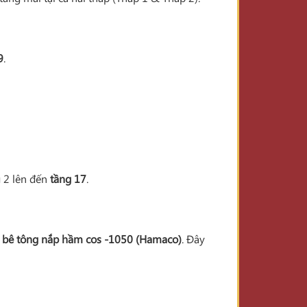
9
.
g 2 lên đến
tầng 17
.
 bê tông nắp hầm cos -1050 (Hamaco)
. Đây