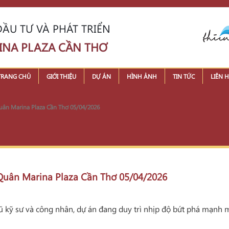
ẦU TƯ VÀ PHÁT TRIỂN
INA PLAZA CẦN THƠ
TRANG CHỦ
GIỚI THIỆU
DỰ ÁN
HÌNH ẢNH
TIN TỨC
LIÊN H
 Quân Marina Plaza Cần Thơ 05/04/2026
n Quân Marina Plaza Cần Thơ 05/04/2026
ũ kỹ sư và công nhân, dự án đang duy trì nhịp độ bứt phá mạnh