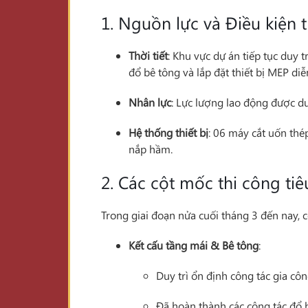
1. Nguồn lực và Điều kiện 
Thời tiết
: Khu vực dự án tiếp tục duy t
đổ bê tông và lắp đặt thiết bị MEP di
Nhân lực
: Lực lượng lao động được d
Hệ thống thiết bị
: 06 máy cắt uốn thé
nắp hầm.
2. Các cột mốc thi công ti
Trong giai đoạn nửa cuối tháng 3 đến nay,
Kết cấu tầng mái & Bê tông
:
Duy trì ổn định công tác gia côn
Đã hoàn thành các công tác đổ b