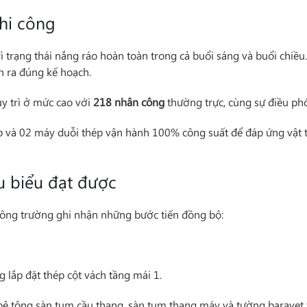
thi công
rì trạng thái nắng ráo hoàn toàn trong cả buổi sáng và buổi chiều
ễn ra đúng kế hoạch.
uy trì ở mức cao với
218 nhân công
thường trực, cùng sự điều phố
p và 02 máy duỗi thép vận hành 100% công suất để đáp ứng vật 
êu biểu đạt được
 công trường ghi nhận những bước tiến đồng bộ:
g lắp đặt thép cột vách tầng mái 1.
ê tông sàn tum cầu thang, sàn tum thang máy và tường baravet t