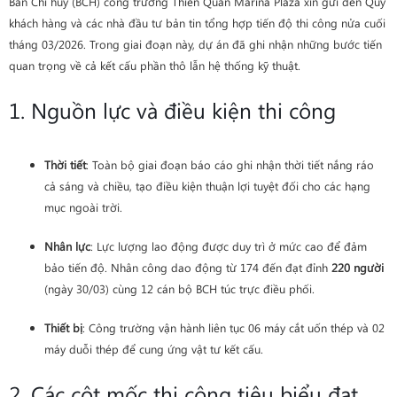
Ban Chỉ huy (BCH) công trường Thiên Quân Marina Plaza xin gửi đến Quý
khách hàng và các nhà đầu tư bản tin tổng hợp tiến độ thi công nửa cuối
tháng 03/2026. Trong giai đoạn này, dự án đã ghi nhận những bước tiến
quan trọng về cả kết cấu phần thô lẫn hệ thống kỹ thuật.
1. Nguồn lực và điều kiện thi công
Thời tiết
: Toàn bộ giai đoạn báo cáo ghi nhận thời tiết nắng ráo
cả sáng và chiều, tạo điều kiện thuận lợi tuyệt đối cho các hạng
mục ngoài trời.
Nhân lực
: Lực lượng lao động được duy trì ở mức cao để đảm
bảo tiến độ. Nhân công dao động từ 174 đến đạt đỉnh
220 người
(ngày 30/03) cùng 12 cán bộ BCH túc trực điều phối.
Thiết bị
: Công trường vận hành liên tục 06 máy cắt uốn thép và 02
máy duỗi thép để cung ứng vật tư kết cấu.
2. Các cột mốc thi công tiêu biểu đạt