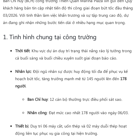
Ban Chỉ huy (BCH) công trường Thiên Quân Marina Plaza xin gửi đến Quý
khách hàng bản tin cập nhật tiến độ thi công giai đoạn bứt tốc đầu tháng
03/2026. Với tinh thần làm việc khẩn trương và sự tập trung cao độ, dự
án đang ghi nhận những bước tiến dài ở nhiều hạng mục quan trọng.
1. Tình hình chung tại công trường
Thời tiết
: Khu vực dự án duy trì trạng thái nắng ráo lý tưởng trong
cả buổi sáng và buổi chiều xuyên suốt giai đoạn báo cáo.
Nhân lực
: Đội ngũ nhân sự được huy động tối đa để phục vụ kế
hoạch bứt tốc, tăng trưởng mạnh mẽ từ 145 người lên đến
178
người
.
Ban Chỉ huy
: 12 cán bộ thường trực điều phối sát sao.
Nhân công
: Đạt mức cao nhất 178 người vào ngày 06/03.
Thiết bị
: Duy trì 06 máy cắt, uốn thép và 02 máy duỗi thép hoạt
động liên tục phục vụ gia công tại hiện trường.