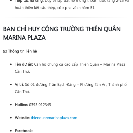
Tiếp tục hạ tầng:
Duy trì lắp đặt hệ thống thoát nước tầng 2-15 và
hoàn thiện kết cấu thép, cốp pha vách hầm B1.
BAN CHỈ HUY CÔNG TRƯỜNG THIÊN QUÂN
MARINA PLAZA
📧
Thông tin liên hệ
Tên dự án:
Căn hộ chung cư cao cấp Thiên Quân – Marina Plaza
Cần Thơ.
Vị trí:
Số 01 đường Trần Bạch Đằng – Phường Tân An, Thành phố
Cần Thơ.
Hotline:
0393 012345
Website:
thienquanmarinaplaza.com
Facebook: