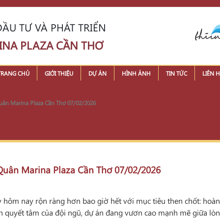
ẦU TƯ VÀ PHÁT TRIỂN
INA PLAZA CẦN THƠ
TRANG CHỦ
GIỚI THIỆU
DỰ ÁN
HÌNH ẢNH
TIN TỨC
LIÊN H
 Quân Marina Plaza Cần Thơ 07/02/2026
n Quân Marina Plaza Cần Thơ 07/02/2026
hôm nay rộn ràng hơn bao giờ hết với mục tiêu then chốt: hoàn 
hần quyết tâm của đội ngũ, dự án đang vươn cao mạnh mẽ giữa lò