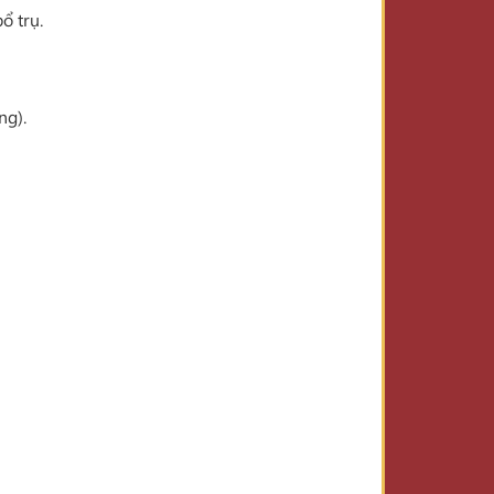
ổ trụ.
ng).