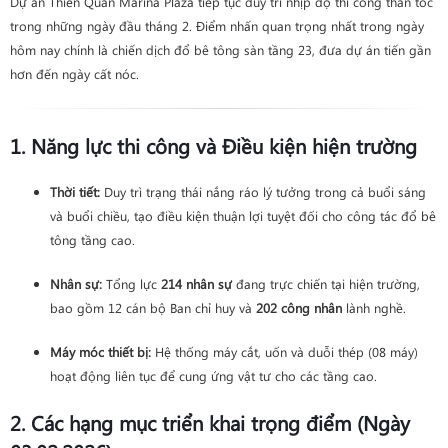
Dự án Thiên Quân Marina Plaza tiếp tục duy trì nhịp độ thi công thần tốc
trong những ngày đầu tháng 2. Điểm nhấn quan trọng nhất trong ngày
hôm nay chính là chiến dịch đổ bê tông sàn tầng 23, đưa dự án tiến gần
hơn đến ngày cất nóc.
1. Năng lực thi công và Điều kiện hiện trường
Thời tiết:
Duy trì trạng thái nắng ráo lý tưởng trong cả buổi sáng
và buổi chiều, tạo điều kiện thuận lợi tuyệt đối cho công tác đổ bê
tông tầng cao.
Nhân sự:
Tổng lực
214 nhân sự
đang trực chiến tại hiện trường,
bao gồm 12 cán bộ Ban chỉ huy và
202 công nhân
lành nghề.
Máy móc thiết bị:
Hệ thống máy cắt, uốn và duỗi thép (08 máy)
hoạt động liên tục để cung ứng vật tư cho các tầng cao.
2. Các hạng mục triển khai trọng điểm (Ngày