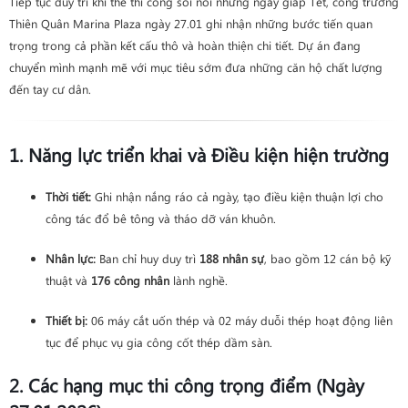
Tiếp tục duy trì khí thế thi công sôi nổi những ngày giáp Tết, công trường
Thiên Quân Marina Plaza ngày 27.01 ghi nhận những bước tiến quan
trọng trong cả phần kết cấu thô và hoàn thiện chi tiết. Dự án đang
chuyển mình mạnh mẽ với mục tiêu sớm đưa những căn hộ chất lượng
đến tay cư dân.
1. Năng lực triển khai và Điều kiện hiện trường
Thời tiết:
Ghi nhận nắng ráo cả ngày, tạo điều kiện thuận lợi cho
công tác đổ bê tông và tháo dỡ ván khuôn.
Nhân lực:
Ban chỉ huy duy trì
188 nhân sự
, bao gồm 12 cán bộ kỹ
thuật và
176 công nhân
lành nghề.
Thiết bị:
06 máy cắt uốn thép và 02 máy duỗi thép hoạt động liên
tục để phục vụ gia công cốt thép dầm sàn.
2. Các hạng mục thi công trọng điểm (Ngày