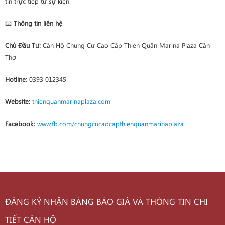
tin trực tiếp từ sự kiện.
📧
Thông tin liên hệ
Chủ Đầu Tư:
Căn Hộ Chung Cư Cao Cấp Thiên Quân Marina Plaza Cần
Thơ
Hotline:
0393 012345
Website:
thienquanmarinaplaza.com
Facebook:
www.fb.com/chungcucaocapthienquanmarinaplaza
ĐĂNG KÝ NHẬN BẢNG BÁO GIÁ VÀ THÔNG TIN CHI
TIẾT CĂN HỘ