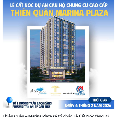
Thiên Quân – Marina Plaza sẽ tổ chức Lễ Cất Nóc tầng 23