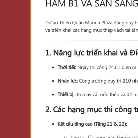
HẦM B1 VÀ SẴN SÀNG
Dự án Thiên Quân Marina Plaza đang duy tr
và triển khai các hạng mục thép vách tại t
1. Năng lực triển khai và Đ
Thời tiết:
Ngày thi công 24.01 diễn ra 
Nhân lực:
Công trường duy trì
210 nh
Thiết bị:
06 máy cắt uốn thép và 02 má
2. Các hạng mục thi công 
Kết cấu tầng cao (Tầng 21 & 22):
Tiếp tục lắp dựng ván khuôn cố