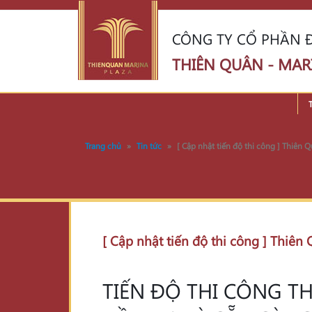
CÔNG TY CỔ PHẦN Đ
THIÊN QUÂN - MAR
Trang chủ
»
Tin tức
»
[ Cập nhật tiến độ thi công ] Thiên
[ Cập nhật tiến độ thi công ] Thiê
TIẾN ĐỘ THI CÔNG T