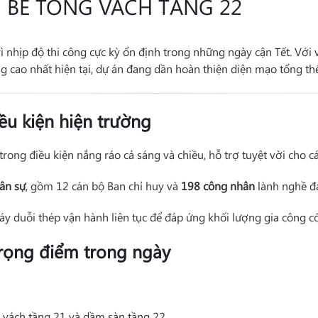
 BÊ TÔNG VÁCH TẦNG 22
ì nhịp độ thi công cực kỳ ổn định trong những ngày cận Tết. Với
ầng cao nhất hiện tại, dự án đang dần hoàn thiện diện mạo tổng t
iều kiện hiện trường
trong điều kiện nắng ráo cả sáng và chiều, hỗ trợ tuyệt vời cho c
ân sự
, gồm 12 cán bộ Ban chỉ huy và
198 công nhân
lành nghề đan
y duỗi thép vận hành liên tục để đáp ứng khối lượng gia công cố
trọng điểm trong ngày
t vách tầng 21 và dầm sàn tầng 22.