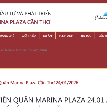
ẦU TƯ VÀ PHÁT TRIỂN
INA PLAZA CẦN THƠ
TRANG CHỦ
GIỚI THIỆU
DỰ ÁN
HÌNH ẢNH
TIN TỨC
LIÊN H
 Quân Marina Plaza Cần Thơ 24/01/2026
n Quân Marina Plaza Cần Thơ 24/01/2026
HIÊN QUÂN MARINA PLAZA 24.01.