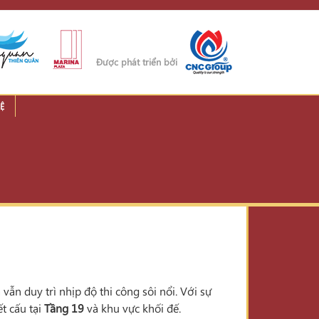
Được phát triển bởi
Ệ
n duy trì nhịp độ thi công sôi nổi. Với sự
t cấu tại
Tầng 19
và khu vực khối đế.