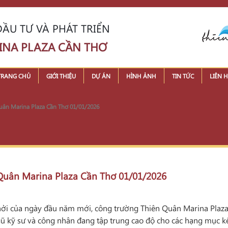
ẦU TƯ VÀ PHÁT TRIỂN
INA PLAZA CẦN THƠ
TRANG CHỦ
GIỚI THIỆU
DỰ ÁN
HÌNH ẢNH
TIN TỨC
LIÊN H
 Quân Marina Plaza Cần Thơ 01/01/2026
n Quân Marina Plaza Cần Thơ 01/01/2026
i của ngày đầu năm mới, công trường Thiên Quân Marina Plaza vẫ
gũ kỹ sư và công nhân đang tập trung cao độ cho các hạng mục kế