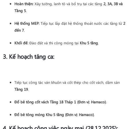
Hoàn thiện:
Xây tường, lanh tô và bổ trụ tại các tầng
2, 3A, 3B và
Tầng 5
.
Hệ thống MEP:
Tiếp tục lắp đặt hệ thống thoát nước các tầng từ
2
đến 7
.
Khối đế:
Đào đất và thi công móng tại
Khu 5 tầng
.
3. Kế hoạch tăng ca:
Tiếp tục công tác ván khuôn và cốt thép cho cốt vách, dầm sàn
Tầng 19
.
Đổ bê tông cốt vách Tầng 18 Tháp 1 (Đơn vị: Hamaco)
.
Đổ bê tông móng Khu 5 tầng (Đơn vị: Hamaco)
.
4. Kế hoạch công việc ngày mai (28.12.2025):