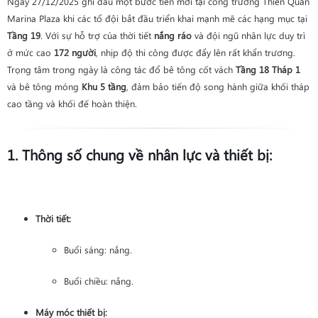
Ngày 27/12/2025 ghi dấu một bước tiến mới tại công trường Thiên Quân
Marina Plaza khi các tổ đội bắt đầu triển khai mạnh mẽ các hạng mục tại
Tầng 19
. Với sự hỗ trợ của thời tiết
nắng ráo
và đội ngũ nhân lực duy trì
ở mức cao
172 người
, nhịp độ thi công được đẩy lên rất khẩn trương.
Trọng tâm trong ngày là công tác đổ bê tông cốt vách
Tầng 18 Tháp 1
và bê tông móng
Khu 5 tầng
, đảm bảo tiến độ song hành giữa khối tháp
cao tầng và khối đế hoàn thiện.
1. Thông số chung về nhân lực và thiết bị:
Thời tiết:
Buổi sáng: nắng.
Buổi chiều: nắng.
Máy móc thiết bị: