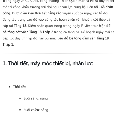
Trong ngày 24/12/2025, công trường Thiên Quân Marina Plaza duy trì khí
thế thi công khẩn trương với đội ngũ nhân lực hùng hậu lên tới
168 nhân
công
. Dưới điều kiện thời tiết
nắng ráo
xuyên suốt cả ngày, các tổ đội
đang tập trung cao độ vào công tác hoàn thiện ván khuôn, cốt thép và
cáp tại
Tầng 18
. Điểm nhấn quan trọng trong ngày là việc thực hiện
đổ
bê tông cốt vách Tầng 18 Tháp 2
trong ca tăng ca. Kế hoạch ngày mai sẽ
tiếp tục duy trì nhịp độ này với mục tiêu
đổ bê tông dầm sàn Tầng 18
Tháp 1
.
1. Thời tiết, máy móc thiết bị, nhân lực:
Thời tiết:
Buổi sáng: nắng.
Buổi chiều: nắng.