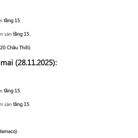
àn
tầng 15
.
ầm sàn
tầng 15
.
620 Châu Thới)
.
mai (28.11.2025):
àn
tầng 15
.
ầm sàn
tầng 15
.
(Hamaco)
.