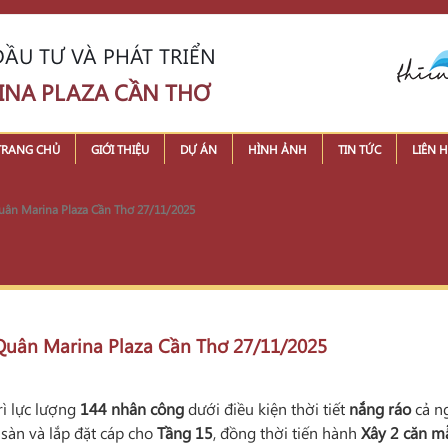
ẦU TƯ VÀ PHÁT TRIỂN
INA PLAZA CẦN THƠ
TRANG CHỦ
GIỚI THIỆU
DỰ ÁN
HÌNH ẢNH
TIN TỨC
LIÊN H
 Quân Marina Plaza Cần Thơ 27/11/2025
n Quân Marina Plaza Cần Thơ 27/11/2025
ì lực lượng
144 nhân công
dưới điều kiện thời tiết
nắng ráo
cả ng
 sàn và lắp đặt cáp cho
Tầng 15
, đồng thời tiến hành
Xây 2 căn m