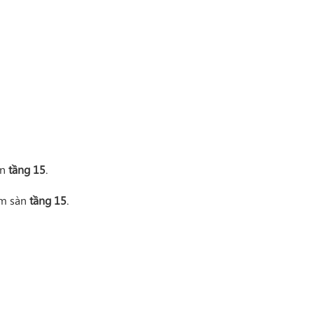
àn
tầng 15
.
ầm sàn
tầng 15
.