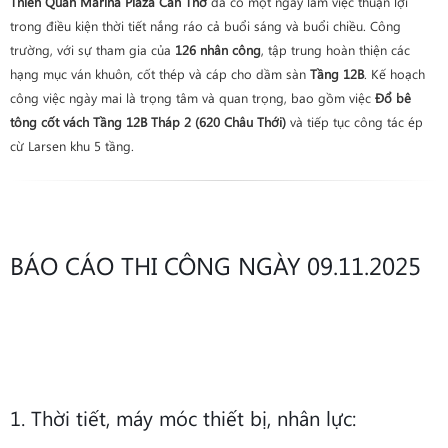
Thiên Quân Marina Plaza Cần Thơ
đã có một ngày làm việc thuận lợi
trong điều kiện thời tiết nắng ráo cả buổi sáng và buổi chiều. Công
trường, với sự tham gia của
126 nhân công
, tập trung hoàn thiện các
hạng mục ván khuôn, cốt thép và cáp cho dầm sàn
Tầng 12B
. Kế hoạch
công việc ngày mai là trọng tâm và quan trọng, bao gồm việc
Đổ bê
tông cốt vách Tầng 12B Tháp 2 (620 Châu Thới)
và tiếp tục công tác ép
cừ Larsen khu 5 tầng.
BÁO CÁO THI CÔNG NGÀY 09.11.2025
1. Thời tiết, máy móc thiết bị, nhân lực: