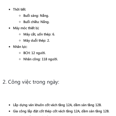
Thời tiết:
Buổi sáng:
Nắng
.
Buổi chiều:
Nắng
.
Máy móc thiết bị:
Máy cắt, uốn thép:
6
.
Máy duỗi thép:
2
.
Nhân lực:
BCH:
12
người.
Nhân công:
118
người.
2. Công việc trong ngày:
Lắp dựng ván khuôn
cốt vách
tầng 12A
, dầm sàn
tầng 12B
.
Gia công lắp đặt cốt thép
cốt vách
tầng 12A
, dầm sàn
tầng 12B
.