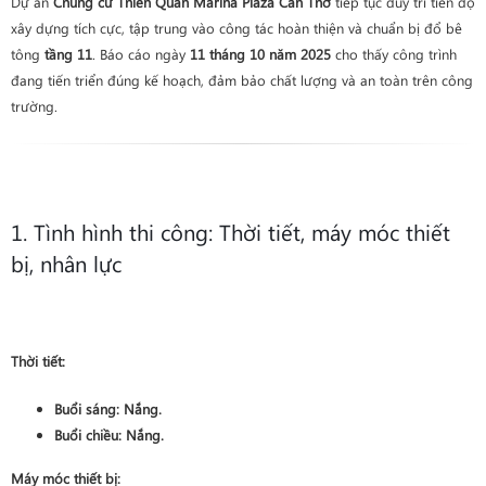
Dự án
Chung cư Thiên Quân Marina Plaza Cần Thơ
tiếp tục duy trì tiến độ
xây dựng tích cực, tập trung vào công tác hoàn thiện và chuẩn bị đổ bê
tông
tầng 11
. Báo cáo ngày
11 tháng 10 năm 2025
cho thấy công trình
đang tiến triển đúng kế hoạch, đảm bảo chất lượng và an toàn trên công
trường.
1. Tình hình thi công: Thời tiết, máy móc thiết
bị, nhân lực
Thời tiết:
Buổi sáng:
Nắng
.
Buổi chiều:
Nắng
.
Máy móc thiết bị: