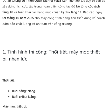
Dự án
Chung cư Thiên Quân Marina Plaza Cần Thơ
tiếp tục duy trì tiến độ
xây dựng tích cực, tập trung hoàn thiện công tác đổ bê tông
cốt vách
tầng 10
và triển khai các hạng mục chuẩn bị cho
tầng 11
. Báo cáo ngày
09 tháng 10 năm 2025
cho thấy công trình đang tiến triển đúng kế hoạch,
đảm bảo chất lượng và an toàn trên công trường.
1. Tình hình thi công: Thời tiết, máy móc thiết
bị, nhân lực
Thời tiết:
Buổi sáng:
Nắng
.
Buổi chiều:
Nắng
.
Máy móc thiết bị: