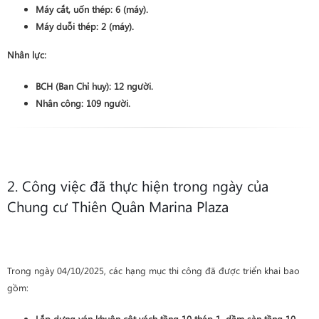
Máy cắt, uốn thép:
6
(máy).
Máy duỗi thép:
2
(máy).
Nhân lực:
BCH (Ban Chỉ huy):
12
người.
Nhân công:
109
người.
2. Công việc đã thực hiện trong ngày của
Chung cư Thiên Quân Marina Plaza
Trong ngày 04/10/2025, các hạng mục thi công đã được triển khai bao
gồm:
Lắp dựng ván khuôn
cột vách
tầng 10 tháp 1
, dầm sàn
tầng 10