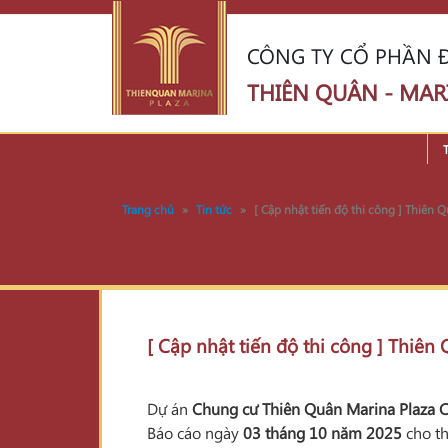
CÔNG TY CỔ PHẦN Đ
THIÊN QUÂN - MAR
Trang chủ
»
Tin tức
»
[ Cập nhật tiến độ thi công ] Thiên
[ Cập nhật tiến độ thi công ] Thiê
Dự án
Chung cư Thiên Quân Marina Plaza 
Báo cáo ngày
03 tháng 10 năm 2025
cho th