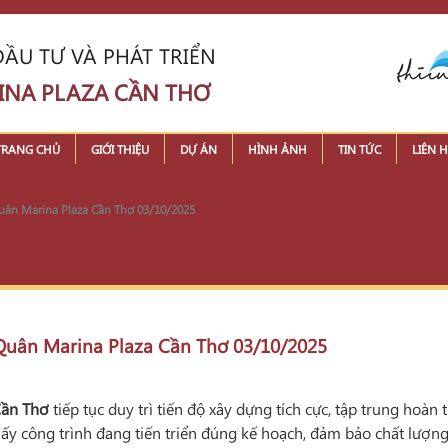
ẦU TƯ VÀ PHÁT TRIỂN
INA PLAZA CẦN THƠ
TRANG CHỦ
GIỚI THIỆU
DỰ ÁN
HÌNH ẢNH
TIN TỨC
LIÊN H
 Quân Marina Plaza Cần Thơ 03/10/2025
n Quân Marina Plaza Cần Thơ 03/10/2025
Cần Thơ
tiếp tục duy trì tiến độ xây dựng tích cực, tập trung hoà
ấy công trình đang tiến triển đúng kế hoạch, đảm bảo chất lượng