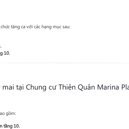
 chức tăng ca với các hạng mục sau:
0
.
ng 10
.
y mai tại Chung cư Thiên Quân Marina Pl
bao gồm:
àn
tầng 10
.