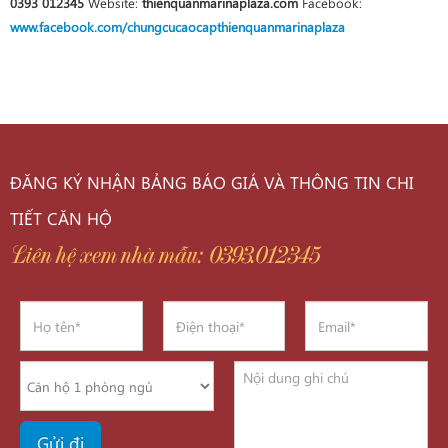
0393 012345
Website:
thienquanmarinaplaza.com
Facebook:
www.facebook.com/chungcucaocapthienquanmarinaplaza
ĐĂNG KÝ NHẬN BẢNG BÁO GIÁ VÀ THÔNG TIN CHI
TIẾT CĂN HỘ
Liên hệ xem nhà mẫu: 0393.012345