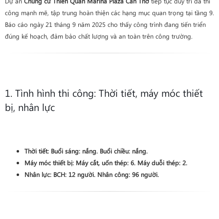
Dự án
Chung cư Thiên Quân Marina Plaza Cần Thơ
tiếp tục duy trì đà thi
công mạnh mẽ, tập trung hoàn thiện các hạng mục quan trọng tại tầng 9.
Báo cáo ngày 21 tháng 9 năm 2025 cho thấy công trình đang tiến triển
đúng kế hoạch, đảm bảo chất lượng và an toàn trên công trường.
1. Tình hình thi công: Thời tiết, máy móc thiết
bị, nhân lực
Thời tiết:
Buổi sáng: nắng. Buổi chiều: nắng.
Máy móc thiết bị:
Máy cắt, uốn thép: 6. Máy duỗi thép: 2.
Nhân lực:
BCH: 12 người. Nhân công: 96 người.