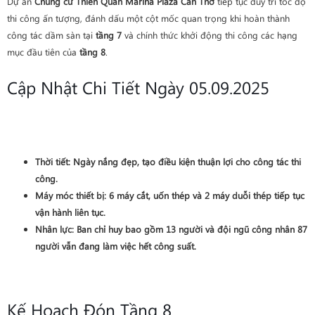
Dự án
Chung cư Thiên Quân Marina Plaza Cần Thơ
tiếp tục duy trì tốc độ
thi công ấn tượng, đánh dấu một cột mốc quan trọng khi hoàn thành
công tác dầm sàn tại
tầng 7
và chính thức khởi động thi công các hạng
mục đầu tiên của
tầng 8
.
Cập Nhật Chi Tiết Ngày 05.09.2025
Thời tiết:
Ngày nắng đẹp, tạo điều kiện thuận lợi cho công tác thi
công.
Máy móc thiết bị:
6 máy cắt, uốn thép và 2 máy duỗi thép tiếp tục
vận hành liên tục.
Nhân lực:
Ban chỉ huy bao gồm 13 người và đội ngũ công nhân 87
người vẫn đang làm việc hết công suất.
Kế Hoạch Đón Tầng 8