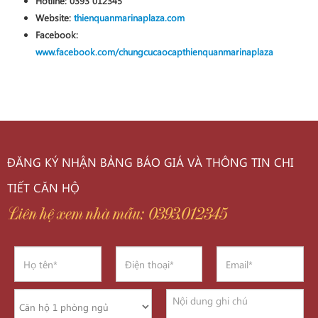
Hotline:
0393 012345
Website:
thienquanmarinaplaza.com
Facebook:
www.facebook.com/chungcucaocapthienquanmarinaplaza
ĐĂNG KÝ NHẬN BẢNG BÁO GIÁ VÀ THÔNG TIN CHI
TIẾT CĂN HỘ
Liên hệ xem nhà mẫu: 0393.012345