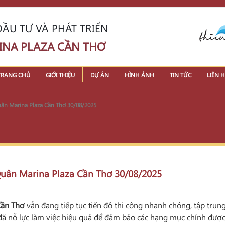
ẦU TƯ VÀ PHÁT TRIỂN
INA PLAZA CẦN THƠ
TRANG CHỦ
GIỚI THIỆU
DỰ ÁN
HÌNH ẢNH
TIN TỨC
LIÊN H
Quân Marina Plaza Cần Thơ 30/08/2025
 Quân Marina Plaza Cần Thơ 30/08/2025
Cần Thơ
vẫn đang tiếp tục tiến độ thi công nhanh chóng, tập trung
ã nỗ lực làm việc hiệu quả để đảm bảo các hạng mục chính được 