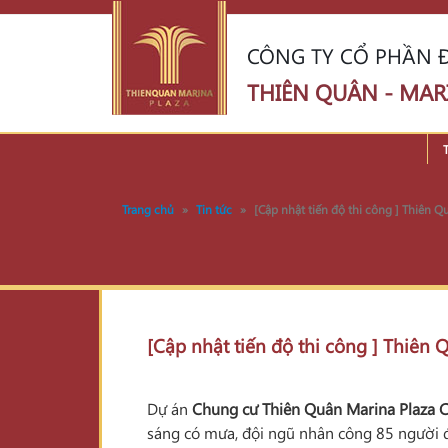
CÔNG TY CỔ PHẦN Đ
THIÊN QUÂN - MAR
Trang chủ
»
Tin tức
»
[Cập nhật tiến độ thi công ] Thiên 
[Cập nhật tiến độ thi công ] Thiên
Dự án
Chung cư Thiên Quân Marina Plaza 
sáng có mưa, đội ngũ nhân công 85 người đ