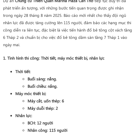
Dự án
Chung cư Thiên Quân Marina Plaza Cần Thơ
tiếp tục duy trì đà
phát triển ấn tượng, với những bước tiến quan trọng được ghi nhận
trong ngày 28 tháng 8 năm 2025. Báo cáo mới nhất cho thấy đội ngũ
nhân lực đã được tăng cường lên 115 người, đảm bảo các hạng mục thi
công diễn ra liên tục, đặc biệt là việc tiến hành đổ bê tông cột vách tầng
6 Tháp 2 và chuẩn bị cho việc đổ bê tông dầm sàn tầng 7 Tháp 1 vào
ngày mai.
1. Tình hình thi công: Thời tiết, máy móc thiết bị, nhân lực
Thời tiết:
Buổi sáng: nắng.
Buổi chiều: nắng.
Máy móc thiết bị:
Máy cắt, uốn thép: 6
Máy duỗi thép: 2
Nhân lực:
BCH: 12 người
Nhân công: 115 người