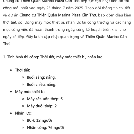
Chung cư Thiên Quân Marina Plaza Cần Thơ
tiếp tục cập nhật
tiến độ thi
công
mới nhất vào ngày 25 tháng 7 năm 2025. Theo dõi thông tin chi tiết
về dự án
Chung cư Thiên Quân Marina Plaza Cần Thơ
, bao gồm điều kiện
thời tiết, số lượng máy móc thiết bị, nhân lực tại công trường và các hạng
mục công việc đã hoàn thành trong ngày, cùng kế hoạch triển khai cho
ngày kế tiếp. Đây là
tin cập nhật
quan trọng về
Thiên Quân Marina Cần
Thơ
.
1. Tình hình thi công: Thời tiết, máy móc thiết bị, nhân lực
Thời tiết:
Buổi sáng: nắng.
Buổi chiều: nắng.
Máy móc thiết bị:
Máy cắt, uốn thép: 6
Máy duỗi thép: 2
Nhân lực:
BCH: 12 người
Nhân công: 76 người